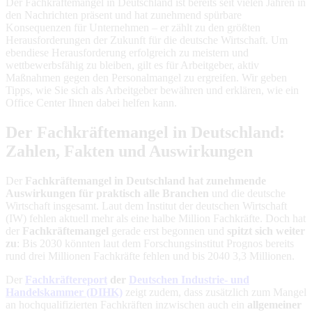
Der Fachkräftemangel in Deutschland ist bereits seit vielen Jahren in
den Nachrichten präsent und hat zunehmend spürbare
Konsequenzen für Unternehmen – er zählt zu den größten
Herausforderungen der Zukunft für die deutsche Wirtschaft. Um
ebendiese Herausforderung erfolgreich zu meistern und
wettbewerbsfähig zu bleiben, gilt es für Arbeitgeber, aktiv
Maßnahmen gegen den Personalmangel zu ergreifen. Wir geben
Tipps, wie Sie sich als Arbeitgeber bewähren und erklären, wie ein
Office Center Ihnen dabei helfen kann.
Der Fachkräftemangel in Deutschland:
Zahlen, Fakten und Auswirkungen
Der
Fachkräftemangel in Deutschland hat zunehmende
Auswirkungen für
praktisch alle Branchen
und die deutsche
Wirtschaft insgesamt. Laut dem Institut der deutschen Wirtschaft
(IW) fehlen aktuell mehr als eine halbe Million Fachkräfte. Doch hat
der
Fachkräftemangel
gerade erst begonnen und
spitzt sich weiter
zu
: Bis 2030 könnten laut dem Forschungsinstitut Prognos bereits
rund drei Millionen Fachkräfte fehlen und bis 2040 3,3 Millionen.
Der
Fachkräftereport
der
Deutschen Industrie- und
Handelskammer (DIHK)
zeigt zudem, dass zusätzlich zum Mangel
an hochqualifizierten Fachkräften inzwischen auch ein
allgemeiner