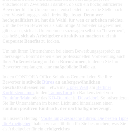
entscheidet im Zweifelsfall darüber, ob sich ein hochqualifizierter
Bewerber für Ihr Unternehmen entscheidet – oder die Stelle nach
dem Vorstellungsgespräch freiwillig absagt.
Denn wer
hochqualifiziert ist, hat die Wahl, für wen er arbeiten möchte
.
Um die besten Bewerber als zukünftige Mitarbeiter zu gewinnen,
gilt es also, sich als Unternehmen sozusagen selbst zu “bewerben”,
das heißt,
sich als Arbeitgeber attraktiv zu machen
und mit
Corporate Benefits
zu locken.
Um mit Ihrem Unternehmen bei einem Bewerbungsgespräch zu
überzeugen, kommt neben einer professionellen Vorbereitung auch
Ihrer
Außenwirkung
und den
Büroräumen
, in denen Sie Ihre
Bewerber empfangen, eine
maßgebliche Rolle
zu.
In den CONTORA Office Solutions Centern laden Sie Ihre
Bewerber in
stilvolle
Büros
an außergewöhnlichen
Geschäftsadressen
ein – etwa ins
Upper West
am
Berliner
Kurfürstendamm
, in den
TaunusTurm
im Bankenviertel von
Frankfurt/Main
oder das
KÖ-Quartier
in
Düsseldorf
. So präsentieren
Sie Ihr Unternehmen im besten Licht und hinterlassen einen
rundum positiven Eindruck, der nachhaltig überzeugt
.
In unserem Beitrag “
Vorstellungsgespräche führen: Die besten Tipps
für Arbeitgeber
” haben wir ausführlich für Sie besprochen, was Sie
als Arbeitgeber für ein
erfolgreiches