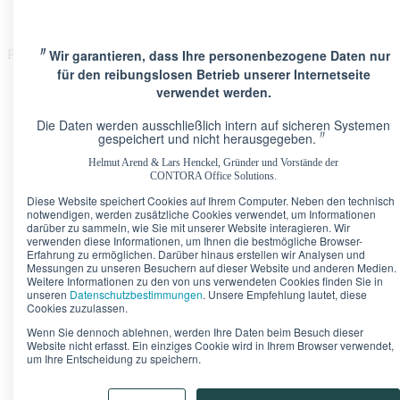
〃
Wir garantieren, dass Ihre personenbezogene Daten nur
Please Update Your browser
für den reibungslosen Betrieb unserer Internetseite
verwendet werden.
Die Daten werden ausschließlich intern auf sicheren Systemen
〃
gespeichert und nicht herausgegeben.
Helmut Arend & Lars Henckel, Gründer und Vorstände der
Standorte
CONTORA Office Solutions.
Berlin · Brandenburger Tor
Pariser Platz 6A
Diese Website speichert Cookies auf Ihrem Computer. Neben den technisch
Berlin · Upper West
Kurfürstendamm 11
notwendigen, werden zusätzliche Cookies verwendet, um Informationen
Düsseldorf · Kö-Quartier
Breite Straße 22
darüber zu sammeln, wie Sie mit unserer Website interagieren. Wir
Frankfurt · Marienturm
Taunusanlage 9-10
verwenden diese Informationen, um Ihnen die bestmögliche Browser-
Erfahrung zu ermöglichen. Darüber hinaus erstellen wir Analysen und
Frankfurt · TaunusTurm
Taunustor 1
Messungen zu unseren Besuchern auf dieser Website und anderen Medien.
Frankfurt · Winx Tower
Neue Mainzer Straße 6-10
Weitere Informationen zu den von uns verwendeten Cookies finden Sie in
Hamburg · Alter Wall
Alter Wall 32
unseren
Datenschutzbestimmungen
. Unsere Empfehlung lautet, diese
München · Palais an der Oper
Maximilianstraße 2
Cookies zuzulassen.
München · Theresienhof
Theresienstraße 1
Wenn Sie dennoch ablehnen, werden Ihre Daten beim Besuch dieser
Stuttgart · Kronprinzenpalais
Königstraße 38
Website nicht erfasst. Ein einziges Cookie wird in Ihrem Browser verwendet,
um Ihre Entscheidung zu speichern.
Bürokonfigurator
Unser Tipp