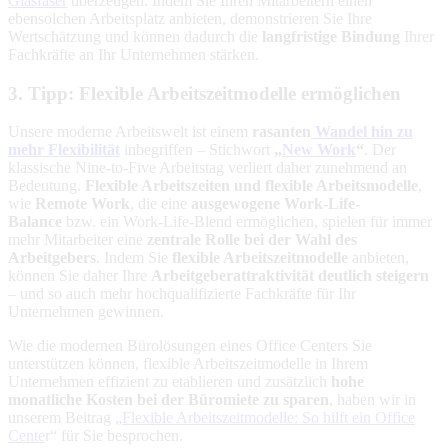
Glasfaser
überzeugen. Indem Sie Ihren Mitarbeitern einen
ebensolchen Arbeitsplatz anbieten, demonstrieren Sie Ihre
Wertschätzung und können dadurch die
langfristige Bindung
Ihrer
Fachkräfte an Ihr Unternehmen stärken.
3. Tipp: Flexible Arbeitszeitmodelle ermöglichen
Unsere moderne Arbeitswelt ist einem
rasanten
Wandel hin zu
mehr Flexibilität
inbegriffen – Stichwort
„
New Work
“
. Der
klassische Nine-to-Five Arbeitstag verliert daher zunehmend an
Bedeutung.
Flexible Arbeitszeiten und flexible Arbeitsmodelle
,
wie
Remote Work
, die eine
ausgewogene Work-Life-
Balance
bzw. ein Work-Life-Blend ermöglichen, spielen für immer
mehr Mitarbeiter eine
zentrale Rolle bei der Wahl des
Arbeitgebers
. Indem Sie
flexible Arbeitszeitmodelle
anbieten,
können Sie daher Ihre
Arbeitgeberattraktivität deutlich steigern
– und so auch mehr hochqualifizierte Fachkräfte für Ihr
Unternehmen gewinnen.
Wie die modernen Bürolösungen eines Office Centers Sie
unterstützen können, flexible Arbeitszeitmodelle in Ihrem
Unternehmen effizient zu etablieren und zusätzlich
hohe
monatliche Kosten bei der Büromiete zu sparen
, haben wir in
unserem Beitrag „
Flexible Arbeitszeitmodelle: So hilft ein Office
Cente
r“ für Sie besprochen.