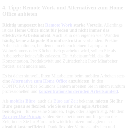
4. Tipp: Remote Work und Alternativen zum Home
Office anbieten
Richtig umgesetzt hat
Remote Work
starke Vorteile
. Allerdings
ist das
Home Office
nicht für jeden und nicht immer das
effektivste Arbeitsumfeld
. Auch ist in den eigenen vier Wänden
häufig keine adäquate Büroinfrastruktur
vorhanden. Prekäre
Arbeitssituationen, bei denen an einem kleinen Laptop am
Wohnzimmer- oder Küchentisch gearbeitet wird, sollten Sie als
Arbeitgeber keinesfalls zulassen. Ein Arbeitsumfeld, das die
Konzentration, Produktivität und Zufriedenheit Ihrer Mitarbeiter
fördert, sieht anders aus.
Es ist daher sinnvoll, Ihren Mitarbeitern beim mobilen Arbeiten stets
eine
Alternative zum Home Office
anzubieten
. In den
CONTORA Office Solutions Centern arbeiten Sie in einem rundum
professionellen und
konzentrationsfördernden Arbeitsumfeld
.
Als
mobiles Büro
, auch als
Büro auf Zeit
bekannt,
mieten Sie Ihr
Büro genau so flexibel, wie Sie es für das agile Arbeiten
benötigen
– für einzelne Stunden, Tage, oder längerfristig. Mit dem
Pay-per-Use Prinzip
zahlen Sie dabei immer nur für genau die
Zeit, in der Sie Ihr Büro auch wirklich nutzen und agieren so
absolut kosteneffizient
. Dank flexibler Vertragslaufzeiten und