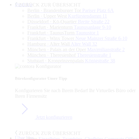
Produkte
ZURÜCK ZUR ÜBERSICHT
Berlin · Brandenburger Tor
Pariser Platz 6A
Berlin · Upper West
Kurfürstendamm 11
Düsseldorf · Kö-Quartier
Breite Straße 22
Frankfurt · Marienturm
Taunusanlage 9-10
Frankfurt · TaunusTurm
Taunustor 1
Frankfurt · Winx Tower
Neue Mainzer Straße 6-10
Hamburg · Alter Wall
Alter Wall 32
München · Palais an der Oper
Maximilianstraße 2
München · Theresienhof
Theresienstraße 1
Stuttgart · Kronprinzenpalais
Königstraße 38
Bürokonfigurator
Unser Tipp
Konfigurieren Sie nach Ihrem Bedarf Ihr Virtuelles Büro oder
Ihren Firmensitz
Jetzt konfigurieren
ZURÜCK ZUR ÜBERSICHT
Über Uns
Büro
Einzelbüro, Teambüro, Chefbüro,Corporate Office,