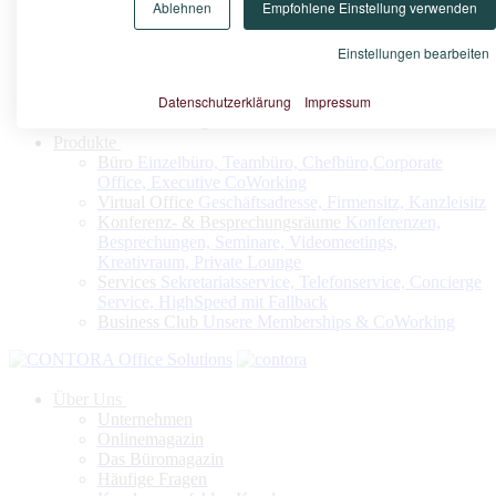
Ablehnen
Empfohlene Einstellung verwenden
Konfigurieren Sie nach Ihrem Bedarf Ihr Virtuelles Büro oder
Ihren Firmensitz
Einstellungen bearbeiten
Datenschutzerklärung
Impressum
Jetzt konfigurieren
Produkte
Büro
Einzelbüro, Teambüro, Chefbüro,Corporate
Office, Executive CoWorking
Virtual Office
Geschäftsadresse, Firmensitz, Kanzleisitz
Konferenz- & Besprechungsräume
Konferenzen,
Besprechungen, Seminare, Videomeetings,
Kreativraum, Private Lounge
Services
Sekretariatsservice, Telefonservice, Concierge
Service, HighSpeed mit Fallback
Business Club
Unsere Memberships & CoWorking
Über Uns
Unternehmen
Onlinemagazin
Das Büromagazin
Häufige Fragen