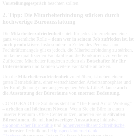
Vorstellungsgespräch
beachten sollten.
2. Tipp: Die Mitarbeiterbindung stärken durch
hochwertige Büroausstattung
Die
Mitarbeiterzufriedenheit
spielt für jedes Unternehmen eine
ganz wesentliche Rolle –
denn wer in seinem Job zufrieden ist, ist
auch produktiver
. Insbesondere in Zeiten des Personal- und
Fachkräftemangels gilt es jedoch, die Mitarbeiterbindung zu stärken,
um keine qualifizierten Fachkräfte an die Konkurrenz zu verlieren.
Zufriedene Mitarbeiter fungieren zudem als
Botschafter für Ihr
Unternehmen
und können weitere Fachkräfte anlocken.
Um die
Mitarbeiterzufriedenheit
zu erhöhen, ist neben einem
guten Betriebsklima, einer wertschätzenden Arbeitsatmosphäre und
der Ermöglichung einer ausgewogenen Work-Life-Balance
auch
die Ausstattung der Büroräume von enormer Bedeutung
.
CONTORA Office Solutions steht für “The Finest Art of Working”
–
arbeiten auf höchstem Niveau
. Wenn Sie ein Büro in einem
unserer Premium-Office Center nutzen, arbeiten Sie in
stilvollen
Büroräumen
, die mit
hochwertiger Ausstattung
inklusive
ergonomischer Bürostühle
und
höhenverstellbarer Schreibtische
,
modernster Technik und
Highspeed-Internet dank