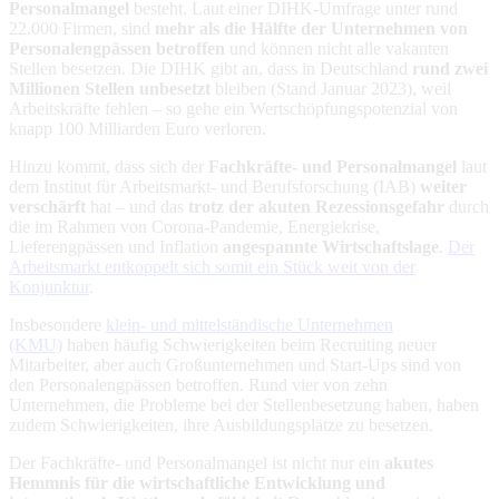
Personalmangel
besteht. Laut einer DIHK-Umfrage unter rund
22.000 Firmen, sind
mehr als die Hälfte der Unternehmen von
Personalengpässen betroffen
und können nicht alle vakanten
Stellen besetzen. Die DIHK gibt an, dass in Deutschland
rund zwei
Millionen Stellen unbesetzt
bleiben (Stand Januar 2023), weil
Arbeitskräfte fehlen – so gehe ein Wertschöpfungspotenzial von
knapp 100 Milliarden Euro verloren.
Hinzu kommt, dass sich der
Fachkräfte- und Personalmangel
laut
dem Institut für Arbeitsmarkt- und Berufsforschung (IAB)
weiter
verschärft
hat – und das
trotz der akuten Rezessionsgefahr
durch
die im Rahmen von Corona-Pandemie, Energiekrise,
Lieferengpässen und Inflation
angespannte Wirtschaftslage
.
Der
Arbeitsmarkt entkoppelt sich somit ein Stück weit von der
Konjunktur
.
Insbesondere
klein- und mittelständische Unternehmen
(KMU)
haben häufig Schwierigkeiten beim Recruiting neuer
Mitarbeiter, aber auch Großunternehmen und Start-Ups sind von
den Personalengpässen betroffen. Rund vier von zehn
Unternehmen, die Probleme bei der Stellenbesetzung haben, haben
zudem Schwierigkeiten, ihre Ausbildungsplätze zu besetzen.
Der Fachkräfte- und Personalmangel ist nicht nur ein
akutes
Hemmnis für die wirtschaftliche Entwicklung und