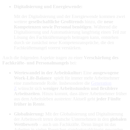
Digitalisierung und Energiewende:
Mit der Digitalisierung und der Energiewende kommen zwei
weitere
gesellschaftliche Großtrends
hinzu, die
neue
Kompetenzen sowie Personal benötigen
. Während die
Digitalisierung und Automatisierung langfristig einen Teil zur
Lösung des Fachkräftemangels beitragen kann, entstehen
durch sie zunächst neue Kompetenzansprüche, die den
Fachkräftemangel vorerst verstärken.
Auch die folgenden Aspekte tragen zu einer
Verschärfung des
Fachkräfte- und Personalmangels
bei:
Wertewandel in der Arbeitskultur:
Eine
ausgewogene
Work-Life-Balance
spielt für immer mehr Arbeitnehmer
eine zunehmende Rolle. Insbesondere die
Generation
Z
wünscht sich
weniger Arbeitsstunden und flexiblere
Arbeitszeiten
. Hinzu kommt, dass ältere Arbeitnehmer früher
aus dem Arbeitsleben austreten: Aktuell geht
jeder Fünfte
früher in Rente
.
Globalisierung:
Mit der Globalisierung und Digitalisierung
der Arbeitswelt treten deutsche Unternehmen in den
globalen
Wettbewerb
– auch um Fachkräfte. Denn längst ist das
Arbeiten in vielen Bereichen standortunabhängig geworden,