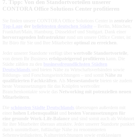
7. Tipp: Von den Standortvorteilen unserer
CONTORA Office Solutions Center profitieren
Sie finden unsere CONTORA Office Solutions Center in
zentraler
Top-Lage
der
beliebtesten deutschen Städte
– Berlin, München,
Frankfurt/Main, Hamburg, Düsseldorf und Stuttgart. Dank einer
hervorragenden Infrastruktur
rund um unsere Office Center, ist
Ihr Büro für Sie und Ihre Mitarbeiter
optimal zu erreichen
.
Jeder unserer Standorte verfügt über
wertvolle Standortvorteile
,
von denen Ihr Business
erfolgssteigernd profitieren
kann. Die
Städte zählen zu den
businessfreundlichsten Städten
Deutschlands
und bieten Nähe zu Wirtschaftsverbänden sowie
Bildungs- und Forschungseinrichtungen – und somit
Nähe zu
qualifizierten Fachkräften
. Als
Messestandorte
bieten sie zudem
beste Voraussetzungen für das Knüpfen wertvoller
Branchenkontakte sowie das
Networking mit potenziellen neuen
Mitarbeitern
.
Die
schönsten Städte Deutschlands
überzeugen außerdem mit
einer
hohen Lebensqualität
und
besten Voraussetzungen für
eine gesunde Work-Life-Balance
und sind somit auch als Wohnort
für ihre Mitarbeiter überaus attraktiv. Jeder unserer Standorte punktet
durch unmittelbare, fußläufige Nähe zu renommierten
Sehenswürdigkeiten, Kultureinrichtungen sowie erstklassigen