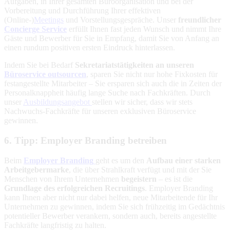
Aufgaben, in Ihrer gesamten Büroorganisation und bei der
Vorbereitung und Durchführung Ihrer effektiven
(Online-)
Meetings
und Vorstellungsgespräche. Unser
freundlicher
Concierge Service
erfüllt Ihnen fast jeden Wunsch und nimmt Ihre
Gäste und Bewerber für Sie in Empfang, damit Sie von Anfang an
einen rundum positiven ersten Eindruck hinterlassen.
Indem Sie bei Bedarf
Sekretariatstätigkeiten an unseren
Büroservice outsourcen
, sparen Sie nicht nur hohe Fixkosten für
festangestellte Mitarbeiter – Sie ersparen sich auch die in Zeiten der
Personalknappheit häufig lange Suche nach Fachkräften. Durch
unser
Ausbildungsangebot
stellen wir sicher, dass wir stets
Nachwuchs-Fachkräfte für unseren exklusiven Büroservice
gewinnen.
6. Tipp: Employer Branding betreiben
Beim
Employer Branding
geht es um den
Aufbau einer starken
Arbeitgebermarke
, die über Strahlkraft verfügt und mit der Sie
Menschen von Ihrem Unternehmen
begeistern
– es ist die
Grundlage des erfolgreichen Recruitings
. Employer Branding
kann Ihnen aber nicht nur dabei helfen, neue Mitarbeitende für Ihr
Unternehmen zu gewinnen, indem Sie sich frühzeitig im Gedächtnis
potentieller Bewerber verankern, sondern auch, bereits angestellte
Fachkräfte langfristig zu halten.