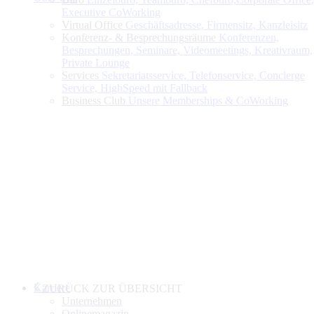
Executive CoWorking
Virtual Office
Geschäftsadresse, Firmensitz, Kanzleisitz
Konferenz- & Besprechungsräume
Konferenzen,
Besprechungen, Seminare, Videomeetings, Kreativraum,
Private Lounge
Services
Sekretariatsservice, Telefonservice, Concierge
Service, HighSpeed mit Fallback
Business Club
Unsere Memberships & CoWorking
Karriere
ZURÜCK ZUR ÜBERSICHT
Unternehmen
Onlinemagazin