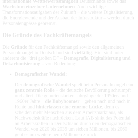
internationale Wettbewerbsfähigkeit
Deutschlands sowie das
Wachstum einzelner Unternehmen
. Auch wichtige
Transformationsaufgaben der Zukunft – die weitere Digitalisierung,
die Energiewende und der Ausbau der Infrastruktur – werden durch
Personalengpässe gebremst.
Die Gründe des Fachkräftemangels
Die
Gründe
für den Fachkräftemangel sowie den allgemeinen
Personalmangel in Deutschland sind
vielfältig
. Hier sind unter
anderem die “drei großen D” –
Demografie, Digitalisierung und
Dekarbonisierung
– von Bedeutung:
Demografischer Wandel:
Der
demografische Wandel
spielt beim Personalmangel eine
ganz zentrale Rolle
– die deutsche Bevölkerung schrumpft
und altert. Die geburtenstarken Jahrgänge der 1950er- und
1960er-Jahre –
die Babyboomer
– gehen nach und nach in
Rente und
hinterlassen eine enorme Lücke
, denn es
scheiden mehr Menschen aus dem Arbeitsmarkt aus, als
Nachwuchskräfte nachrücken. Laut IAB sinkt das Potential
an Arbeitskräften in Deutschland durch den demografischen
Wandel von 2020 bis 2035 um sieben Millionen, bis 2060
geht es um weitere neun Millionen zurück.