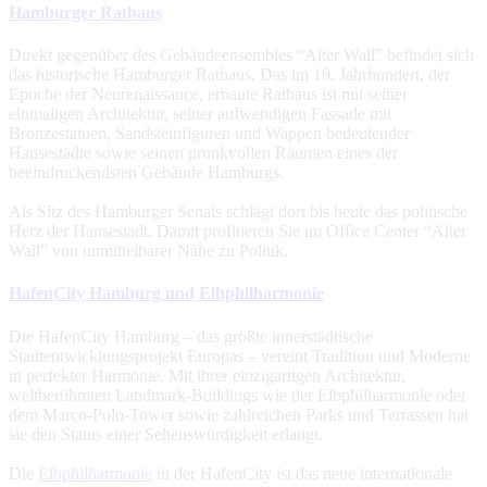
Hamburger Rathaus
Direkt gegenüber des Gebäudeensembles “Alter Wall” befindet sich
das historische Hamburger Rathaus. Das im 19. Jahrhundert, der
Epoche der Neurenaissance, erbaute Rathaus ist mit seiner
einmaligen Architektur, seiner aufwendigen Fassade mit
Bronzestatuen, Sandsteinfiguren und Wappen bedeutender
Hansestädte sowie seinen prunkvollen Räumen eines der
beeindruckendsten Gebäude Hamburgs.
Als Sitz des Hamburger Senats schlägt dort bis heute das politische
Herz der Hansestadt. Damit profitieren Sie im Office Center “Alter
Wall” von unmittelbarer Nähe zu Politik.
HafenCity Hamburg und Elbphilharmonie
Die HafenCity Hamburg – das größte innerstädtische
Stadtentwicklungsprojekt Europas – vereint Tradition und Moderne
in perfekter Harmonie. Mit ihrer einzigartigen Architektur,
weltberühmten Landmark-Buildings wie der Elbphilharmonie oder
dem Marco-Polo-Tower sowie zahlreichen Parks und Terrassen hat
sie den Status einer Sehenswürdigkeit erlangt.
Die
Elbphilharmonie
in der HafenCity ist das neue internationale