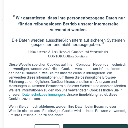
〃
Wir garantieren, dass Ihre personenbezogene Daten nur
de
für den reibungslosen Betrieb unserer Internetseite
verwendet werden.
Die Daten werden ausschließlich intern auf sicheren Systemen
〃
gespeichert und nicht herausgegeben.
Helmut Arend & Lars Henckel, Gründer und Vorstände der
Standorte
CONTORA Office Solutions.
Berlin · Brandenburger Tor
Pariser Platz 6A
Diese Website speichert Cookies auf Ihrem Computer. Neben den technisch
Berlin · Upper West
Kurfürstendamm 11
notwendigen, werden zusätzliche Cookies verwendet, um Informationen
Düsseldorf · Kö-Quartier
Breite Straße 22
darüber zu sammeln, wie Sie mit unserer Website interagieren. Wir
Frankfurt · Marienturm
Taunusanlage 9-10
verwenden diese Informationen, um Ihnen die bestmögliche Browser-
Frankfurt · TaunusTurm
Taunustor 1
Erfahrung zu ermöglichen. Darüber hinaus erstellen wir Analysen und
Messungen zu unseren Besuchern auf dieser Website und anderen Medien.
Frankfurt · Winx Tower
Neue Mainzer Straße 6-10
Weitere Informationen zu den von uns verwendeten Cookies finden Sie in
Hamburg · Alter Wall
Alter Wall 32
unseren
Datenschutzbestimmungen
. Unsere Empfehlung lautet, diese
München · Palais an der Oper
Maximilianstraße 2
Cookies zuzulassen.
München · Theresienhof
Theresienstraße 1
Wenn Sie dennoch ablehnen, werden Ihre Daten beim Besuch dieser
Stuttgart · Kronprinzenpalais
Königstraße 38
Website nicht erfasst. Ein einziges Cookie wird in Ihrem Browser verwendet,
um Ihre Entscheidung zu speichern.
Bürokonfigurator
Unser Tipp