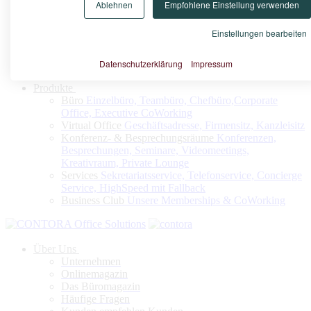
Ablehnen
Empfohlene Einstellung verwenden
Konfigurieren Sie nach Ihrem Bedarf Ihr Virtuelles Büro oder
Ihren Firmensitz
Einstellungen bearbeiten
Datenschutzerklärung
Impressum
Jetzt konfigurieren
Produkte
Büro
Einzelbüro, Teambüro, Chefbüro,Corporate
Office, Executive CoWorking
Virtual Office
Geschäftsadresse, Firmensitz, Kanzleisitz
Konferenz- & Besprechungsräume
Konferenzen,
Besprechungen, Seminare, Videomeetings,
Kreativraum, Private Lounge
Services
Sekretariatsservice, Telefonservice, Concierge
Service, HighSpeed mit Fallback
Business Club
Unsere Memberships & CoWorking
Über Uns
Unternehmen
Onlinemagazin
Das Büromagazin
Häufige Fragen