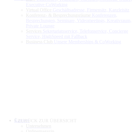
Executive CoWorking
Virtual Office
Geschäftsadresse, Firmensitz, Kanzleisitz
Konferenz- & Besprechungsräume
Konferenzen,
Besprechungen, Seminare, Videomeetings, Kreativraum,
Private Lounge
Services
Sekretariatsservice, Telefonservice, Concierge
Service, HighSpeed mit Fallback
Business Club
Unsere Memberships & CoWorking
Karriere
ZURÜCK ZUR ÜBERSICHT
Unternehmen
Onlinemagazin