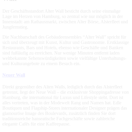
Der Geschäftsstandort Alter Wall besticht durch seine einmalige
Lage im Herzen von Hamburg, so zentral wie nur möglich in der
Innenstadt: am Rathausmarkt, zwischen Alter Börse, Alsterfleet und
Jungfernstieg.
Die Nachbarschaft des Gebäudeensembles “Alter Wall” spricht für
sich und überzeugt mit Kunst, Kultur und Gastronomie. Erstklassige
Restaurants, Bars und Hotels, ebenso wie Geschäfte und Banken
sind fußläufig zu erreichen. Nur wenige Minuten entfernt laden
weltbekannte Sehenswürdigkeiten sowie vielfältige Unterhaltungs-
und Kulturangebote zu einem Besuch ein.
Neuer Wall
Direkt gegenüber des Alten Walls, lediglich durch das Alsterfleet
getrennt, liegt der Neue Wall – die exklusivste Shoppingadresse von
Hamburg, die international für Luxus und Lifestyle steht. Dort ist
alles vertreten, was in der Modewelt Rang und Namen hat. Edle
Boutiquen und Flagship-Stores internationaler Designer prägen das
glamouröse Image des Boulevards, zusätzlich finden Sie dort
traditionsreiche hanseatische Fachgeschäfte sowie zahlreiche
elegante Cafés für eine Kaffeepause.