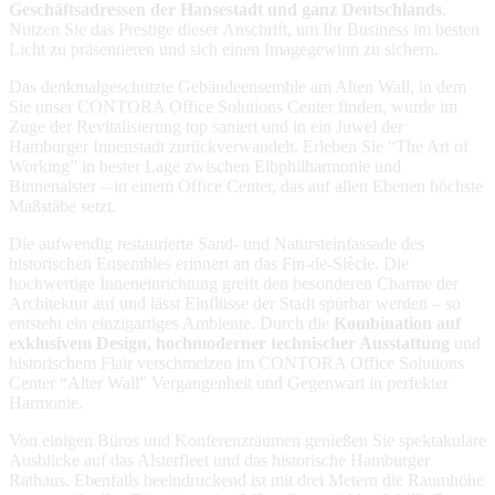
Geschäftsadressen der Hansestadt und ganz Deutschlands
.
Nutzen Sie das Prestige dieser Anschrift, um Ihr Business im besten
Licht zu präsentieren und sich einen Imagegewinn zu sichern.
Das denkmalgeschützte Gebäudeensemble am Alten Wall, in dem
Sie unser CONTORA Office Solutions Center finden, wurde im
Zuge der Revitalisierung top saniert und in ein Juwel der
Hamburger Innenstadt zurückverwandelt. Erleben Sie “The Art of
Working” in bester Lage zwischen Elbphilharmonie und
Binnenalster – in einem Office Center, das auf allen Ebenen höchste
Maßstäbe setzt.
Die aufwendig restaurierte Sand- und Natursteinfassade des
historischen Ensembles erinnert an das Fin-de-Siècle. Die
hochwertige Inneneinrichtung greift den besonderen Charme der
Architektur auf und lässt Einflüsse der Stadt spürbar werden – so
entsteht ein einzigartiges Ambiente. Durch die
Kombination auf
exklusivem Design, hochmoderner technischer Ausstattung
und
historischem Flair verschmelzen im CONTORA Office Solutions
Center “Alter Wall” Vergangenheit und Gegenwart in perfekter
Harmonie.
Von einigen Büros und Konferenzräumen genießen Sie spektakuläre
Ausblicke auf das Alsterfleet und das historische Hamburger
Rathaus. Ebenfalls beeindruckend ist mit drei Metern die Raumhöhe