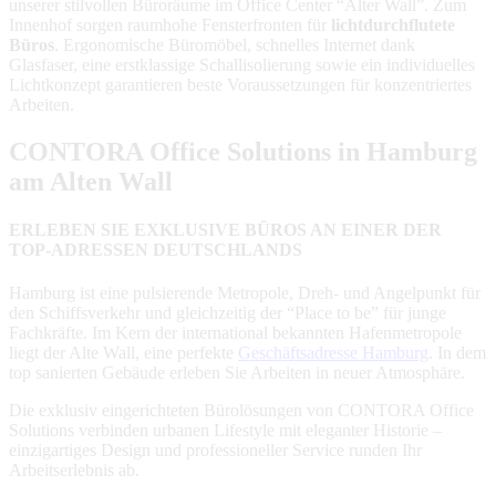
unserer stilvollen Büroräume im Office Center “Alter Wall”. Zum
Innenhof sorgen raumhohe Fensterfronten für
lichtdurchflutete
Büros
. Ergonomische Büromöbel, schnelles Internet dank
Glasfaser, eine erstklassige Schallisolierung sowie ein individuelles
Lichtkonzept garantieren beste Voraussetzungen für konzentriertes
Arbeiten.
CONTORA Office Solutions in Hamburg
am Alten Wall
ERLEBEN SIE EXKLUSIVE BÜROS AN EINER DER
TOP-ADRESSEN DEUTSCHLANDS
Hamburg ist eine pulsierende Metropole, Dreh- und Angelpunkt für
den Schiffsverkehr und gleichzeitig der “Place to be” für junge
Fachkräfte. Im Kern der international bekannten Hafenmetropole
liegt der Alte Wall, eine perfekte
Geschäftsadresse Hamburg
. In dem
top sanierten Gebäude erleben Sie Arbeiten in neuer Atmosphäre.
Die exklusiv eingerichteten Bürolösungen von CONTORA Office
Solutions verbinden urbanen Lifestyle mit eleganter Historie –
einzigartiges Design und professioneller Service runden Ihr
Arbeitserlebnis ab.