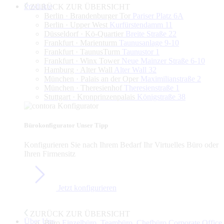
Produkte
ZURÜCK ZUR ÜBERSICHT
Berlin · Brandenburger Tor
Pariser Platz 6A
Berlin · Upper West
Kurfürstendamm 11
Düsseldorf · Kö-Quartier
Breite Straße 22
Frankfurt · Marienturm
Taunusanlage 9-10
Frankfurt · TaunusTurm
Taunustor 1
Frankfurt · Winx Tower
Neue Mainzer Straße 6-10
Hamburg · Alter Wall
Alter Wall 32
München · Palais an der Oper
Maximilianstraße 2
München · Theresienhof
Theresienstraße 1
Stuttgart · Kronprinzenpalais
Königstraße 38
Bürokonfigurator
Unser Tipp
Konfigurieren Sie nach Ihrem Bedarf Ihr Virtuelles Büro oder
Ihren Firmensitz
Jetzt konfigurieren
ZURÜCK ZUR ÜBERSICHT
Über Uns
Büro
Einzelbüro, Teambüro, Chefbüro,Corporate Office,