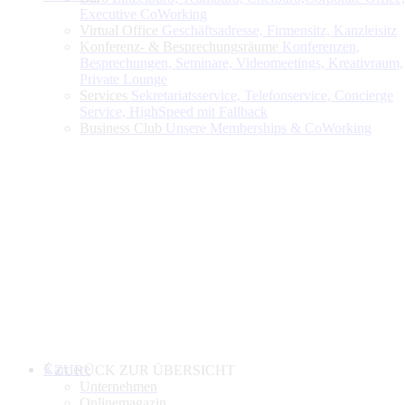
Executive CoWorking
Virtual Office
Geschäftsadresse, Firmensitz, Kanzleisitz
Konferenz- & Besprechungsräume
Konferenzen,
Besprechungen, Seminare, Videomeetings, Kreativraum,
Private Lounge
Services
Sekretariatsservice, Telefonservice, Concierge
Service, HighSpeed mit Fallback
Business Club
Unsere Memberships & CoWorking
Karriere
ZURÜCK ZUR ÜBERSICHT
Unternehmen
Onlinemagazin