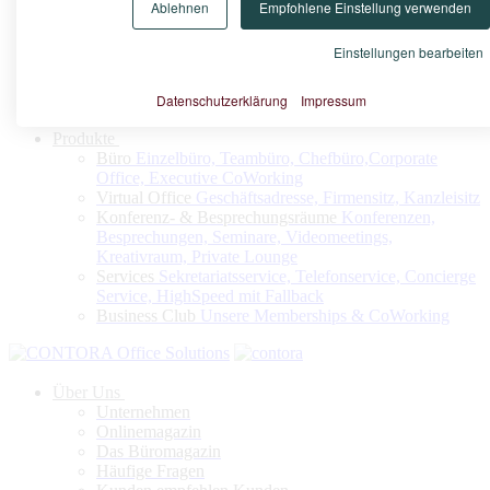
Ablehnen
Empfohlene Einstellung verwenden
Konfigurieren Sie nach Ihrem Bedarf Ihr Virtuelles Büro oder
Ihren Firmensitz
Einstellungen bearbeiten
Datenschutzerklärung
Impressum
Jetzt konfigurieren
Produkte
Büro
Einzelbüro, Teambüro, Chefbüro,Corporate
Office, Executive CoWorking
Virtual Office
Geschäftsadresse, Firmensitz, Kanzleisitz
Konferenz- & Besprechungsräume
Konferenzen,
Besprechungen, Seminare, Videomeetings,
Kreativraum, Private Lounge
Services
Sekretariatsservice, Telefonservice, Concierge
Service, HighSpeed mit Fallback
Business Club
Unsere Memberships & CoWorking
Über Uns
Unternehmen
Onlinemagazin
Das Büromagazin
Häufige Fragen