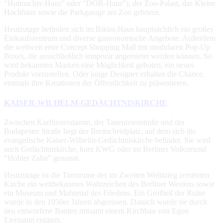
“Hutmacher-Haus” oder “DOB-Haus”), der Zoo-Palast, das Kleine
Hochhaus sowie die Parkgarage am Zoo gehören.
Heutzutage befinden sich im Bikini-Haus hauptsächlich ein großes
Einkaufszentrum und diverse gastronomische Angebote. Außerdem
die weltweit erste Concept Shopping Mall mit modularen Pop-Up
Boxes, die ausschließlich temporär angemietet werden können. So
wird bekannten Marken eine Möglichkeit geboten, ein neues
Produkt vorzustellen. Oder junge Designer erhalten die Chance,
erstmals ihre Kreationen der Öffentlichkeit zu präsentieren.
KAISER-WILHELM-GEDÄCHTNISKIRCHE
Zwischen Kurfürstendamm, der Tauentzienstraße und der
Budapester Straße liegt der Breitscheidplatz, auf dem sich die
evangelische Kaiser-Wilhelm-Gedächtniskirche befindet. Sie wird
auch Gedächtniskirche, kurz KWG oder im Berliner Volksmund
“Hohler Zahn” genannt.
Heutzutage ist die Turmruine der im Zweiten Weltkrieg zerstörten
Kirche ein weltbekanntes Wahrzeichen des Berliner Westens sowie
ein Museum und Mahnmal des Friedens. Ein Großteil der Ruine
wurde in den 1950er Jahren abgerissen. Danach wurde sie durch
neu entworfene Bauten mitsamt einem Kirchbau von Egon
Eiermann ergänzt.