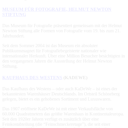
MUSEUM FÜR FOTOGRAFIE, HELMUT NEWTON
STIFTUNG
Das Museum für Fotografie präsentiert gemeinsam mit der Helmut
Newton Stiftung alle Formen von Fotografie vom 19. bis zum 21.
Jahrhundert.
Seit dem Sommer 2004 ist das Museum ein absoluter
Publikumsmagnet für Fotografiebegeisterte nationaler wie
internationaler Herkunft. Über eine Million Besucher besichtigten in
den vergangenen Jahren die Ausstellung der Helmut Newton
Stiftung.
KAUFHAUS DES WESTENS
(KADEWE)
Das Kaufhaus des Westens – oder auch KaDeWe – ist eines der
bekanntesten Warenhäuser Deutschlands. Im Ortsteil Schöneberg
gelegen, bietet es ein gehobenes Sortiment und Luxuswaren.
Das 1907 eröffnete KaDeWe ist mit einer Verkaufsfläche von
60.000 Quadratmetern das größte Warenhaus in Kontinentaleuropa.
Seit den 1920er Jahren verfügt es zusätzlich über eine
Feinkostabteilung (die “Feinschmeckeretage”), die seit einer