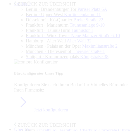
Produkte
ZURÜCK ZUR ÜBERSICHT
Berlin · Brandenburger Tor
Pariser Platz 6A
Berlin · Upper West
Kurfürstendamm 11
Düsseldorf · Kö-Quartier
Breite Straße 22
Frankfurt · Marienturm
Taunusanlage 9-10
Frankfurt · TaunusTurm
Taunustor 1
Frankfurt · Winx Tower
Neue Mainzer Straße 6-10
Hamburg · Alter Wall
Alter Wall 32
München · Palais an der Oper
Maximilianstraße 2
München · Theresienhof
Theresienstraße 1
Stuttgart · Kronprinzenpalais
Königstraße 38
Bürokonfigurator
Unser Tipp
Konfigurieren Sie nach Ihrem Bedarf Ihr Virtuelles Büro oder
Ihren Firmensitz
Jetzt konfigurieren
ZURÜCK ZUR ÜBERSICHT
Über Uns
Büro
Einzelbüro, Teambüro, Chefbüro,Corporate Office,