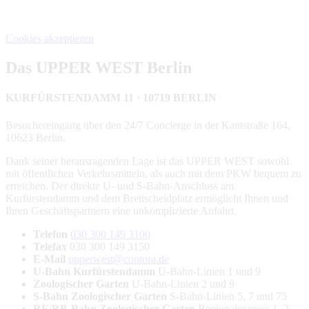
personenbezogene Daten verarbeitet und Cookies gesetzt.
Cookies akzeptieren
Das UPPER WEST Berlin
KURFÜRSTENDAMM 11 · 10719 BERLIN
Besuchereingang über den 24/7 Concierge in der Kantstraße 164,
10623 Berlin.
Dank seiner herausragenden Lage ist das UPPER WEST sowohl
mit öffentlichen Verkehrsmitteln, als auch mit dem PKW bequem zu
erreichen. Der direkte U- und S-Bahn-Anschluss am
Kurfürstendamm und dem Breitscheidplatz ermöglicht Ihnen und
Ihren Geschäftspartnern eine unkomplizierte Anfahrt.
Telefon
030 300 149 3100
Telefax
030 300 149 3150
E-Mail
upperwest@contora.de
U-Bahn Kurfürstendamm
U-Bahn-Linien 1 und 9
Zoologischer Garten
U-Bahn-Linien 2 und 9
S-Bahn Zoologischer Garten
S-Bahn-Linien 5, 7 und 75
RE/RB-Bahn Zoologischer Garten
Regionalexpress 1, 2