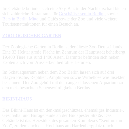
Im Gebäude befindet sich eine Sky-Bar, in der Nachbarschaft bieten
sich zahlreiche Restaurants für
Geschäftsessen in Berlin,
sowie
Bars in Berlin Mitte
und Cafés sowie der Zoo und viele weitere
Touristenattraktionen für einen Besuch an.
ZOOLOGISCHER GARTEN
Der Zoologische Garten in Berlin ist der älteste Zoo Deutschlands.
Eine 33 Hektar große Fläche im Zentrum der Hauptstadt beherbergt
19.400 Tiere aus rund 1400 Arten. Darunter befinden sich neben
Exoten auch vom Aussterben bedrohte Tierarten.
Im Schauaquarium neben dem Zoo Berlin lassen sich auf drei
Etagen Fische, Reptilien, Amphibien sowie Wirbellose wie Insekten
bestaunen. Der Zoo gehört mit dem angeschlossenen Aquarium zu
den meistbesuchten Sehenswürdigkeiten Berlins.
BIKINI-HAUS
Das Bikini-Haus ist ein denkmalgeschütztes, ehemaliges Industrie-,
Geschäfts- und Bürogebäude an der Budapester Straße. Das
Gebäude ist das Herzstück des gesamten Komplexes “Zentrum am
Zoo”, zu dem auch das Hochhaus am Hardenbergplatz (auch