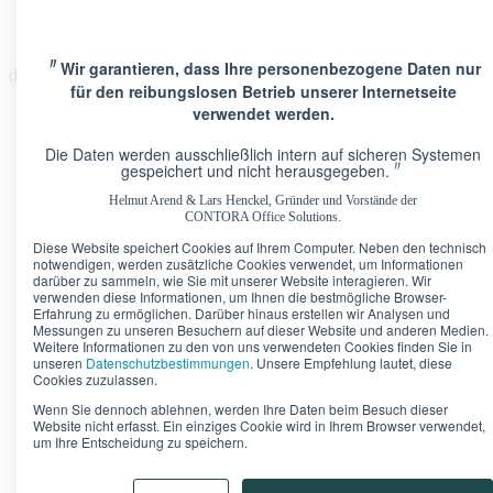
〃
Wir garantieren, dass Ihre personenbezogene Daten nur
de
für den reibungslosen Betrieb unserer Internetseite
verwendet werden.
Die Daten werden ausschließlich intern auf sicheren Systemen
〃
gespeichert und nicht herausgegeben.
Helmut Arend & Lars Henckel, Gründer und Vorstände der
Standorte
CONTORA Office Solutions.
Berlin · Brandenburger Tor
Pariser Platz 6A
Diese Website speichert Cookies auf Ihrem Computer. Neben den technisch
Berlin · Upper West
Kurfürstendamm 11
notwendigen, werden zusätzliche Cookies verwendet, um Informationen
Düsseldorf · Kö-Quartier
Breite Straße 22
darüber zu sammeln, wie Sie mit unserer Website interagieren. Wir
Frankfurt · Marienturm
Taunusanlage 9-10
verwenden diese Informationen, um Ihnen die bestmögliche Browser-
Frankfurt · TaunusTurm
Taunustor 1
Erfahrung zu ermöglichen. Darüber hinaus erstellen wir Analysen und
Messungen zu unseren Besuchern auf dieser Website und anderen Medien.
Frankfurt · Winx Tower
Neue Mainzer Straße 6-10
Weitere Informationen zu den von uns verwendeten Cookies finden Sie in
Hamburg · Alter Wall
Alter Wall 32
unseren
Datenschutzbestimmungen
. Unsere Empfehlung lautet, diese
München · Palais an der Oper
Maximilianstraße 2
Cookies zuzulassen.
München · Theresienhof
Theresienstraße 1
Wenn Sie dennoch ablehnen, werden Ihre Daten beim Besuch dieser
Stuttgart · Kronprinzenpalais
Königstraße 38
Website nicht erfasst. Ein einziges Cookie wird in Ihrem Browser verwendet,
um Ihre Entscheidung zu speichern.
Bürokonfigurator
Unser Tipp