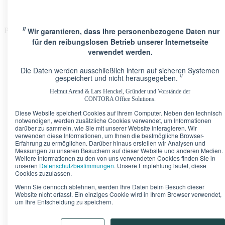
〃
Wir garantieren, dass Ihre personenbezogene Daten nur
Please Update Your browser
für den reibungslosen Betrieb unserer Internetseite
verwendet werden.
Die Daten werden ausschließlich intern auf sicheren Systemen
〃
gespeichert und nicht herausgegeben.
Helmut Arend & Lars Henckel, Gründer und Vorstände der
Standorte
CONTORA Office Solutions.
Berlin · Brandenburger Tor
Pariser Platz 6A
Diese Website speichert Cookies auf Ihrem Computer. Neben den technisch
Berlin · Upper West
Kurfürstendamm 11
notwendigen, werden zusätzliche Cookies verwendet, um Informationen
Düsseldorf · Kö-Quartier
Breite Straße 22
darüber zu sammeln, wie Sie mit unserer Website interagieren. Wir
Frankfurt · Marienturm
Taunusanlage 9-10
verwenden diese Informationen, um Ihnen die bestmögliche Browser-
Erfahrung zu ermöglichen. Darüber hinaus erstellen wir Analysen und
Frankfurt · TaunusTurm
Taunustor 1
Messungen zu unseren Besuchern auf dieser Website und anderen Medien.
Frankfurt · Winx Tower
Neue Mainzer Straße 6-10
Weitere Informationen zu den von uns verwendeten Cookies finden Sie in
Hamburg · Alter Wall
Alter Wall 32
unseren
Datenschutzbestimmungen
. Unsere Empfehlung lautet, diese
München · Palais an der Oper
Maximilianstraße 2
Cookies zuzulassen.
München · Theresienhof
Theresienstraße 1
Wenn Sie dennoch ablehnen, werden Ihre Daten beim Besuch dieser
Stuttgart · Kronprinzenpalais
Königstraße 38
Website nicht erfasst. Ein einziges Cookie wird in Ihrem Browser verwendet,
um Ihre Entscheidung zu speichern.
Bürokonfigurator
Unser Tipp