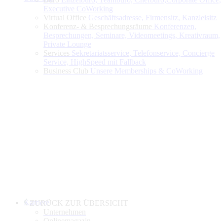
Executive CoWorking
Virtual Office
Geschäftsadresse, Firmensitz, Kanzleisitz
Konferenz- & Besprechungsräume
Konferenzen,
Besprechungen, Seminare, Videomeetings, Kreativraum,
Private Lounge
Services
Sekretariatsservice, Telefonservice, Concierge
Service, HighSpeed mit Fallback
Business Club
Unsere Memberships & CoWorking
Karriere
ZURÜCK ZUR ÜBERSICHT
Unternehmen
Onlinemagazin