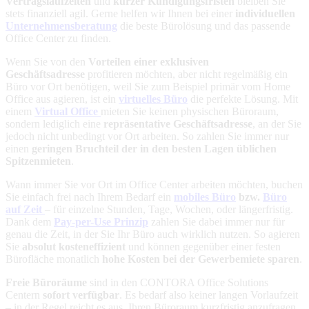
Vertragslaufzeiten
und
kurzer Kündigungsfristen
bleiben Sie
stets finanziell agil. Gerne helfen wir Ihnen bei einer
individuellen
Unternehmensberatung
die beste Bürolösung und das passende
Office Center zu finden.
Wenn Sie von den
Vorteilen einer exklusiven
Geschäftsadresse
profitieren möchten, aber nicht regelmäßig ein
Büro vor Ort benötigen, weil Sie zum Beispiel primär vom Home
Office aus agieren, ist ein
virtuelles Büro
die perfekte Lösung. Mit
einem
Virtual Office
mieten Sie keinen physischen Büroraum,
sondern lediglich eine
repräsentative Geschäftsadresse
, an der Sie
jedoch nicht unbedingt vor Ort arbeiten. So zahlen Sie immer nur
einen
geringen Bruchteil der in den besten Lagen üblichen
Spitzenmieten
.
Wann immer Sie vor Ort im Office Center arbeiten möchten, buchen
Sie einfach frei nach Ihrem Bedarf ein
mobiles Büro
bzw.
Büro
auf Zeit
– für einzelne Stunden, Tage, Wochen, oder längerfristig.
Dank dem
Pay-per-Use Prinzip
zahlen Sie dabei immer nur für
genau die Zeit, in der Sie Ihr Büro auch wirklich nutzen. So agieren
Sie
absolut kosteneffizient
und können gegenüber einer festen
Bürofläche monatlich
hohe Kosten bei der Gewerbemiete sparen
.
Freie Büroräume
sind in den CONTORA Office Solutions
Centern
sofort verfügbar
. Es bedarf also keiner langen Vorlaufzeit
– in der Regel reicht es aus, Ihren Büroraum kurzfristig anzufragen,