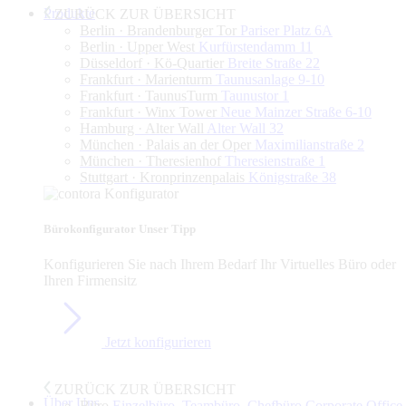
Produkte
ZURÜCK ZUR ÜBERSICHT
Berlin · Brandenburger Tor
Pariser Platz 6A
Berlin · Upper West
Kurfürstendamm 11
Düsseldorf · Kö-Quartier
Breite Straße 22
Frankfurt · Marienturm
Taunusanlage 9-10
Frankfurt · TaunusTurm
Taunustor 1
Frankfurt · Winx Tower
Neue Mainzer Straße 6-10
Hamburg · Alter Wall
Alter Wall 32
München · Palais an der Oper
Maximilianstraße 2
München · Theresienhof
Theresienstraße 1
Stuttgart · Kronprinzenpalais
Königstraße 38
Bürokonfigurator
Unser Tipp
Konfigurieren Sie nach Ihrem Bedarf Ihr Virtuelles Büro oder
Ihren Firmensitz
Jetzt konfigurieren
ZURÜCK ZUR ÜBERSICHT
Über Uns
Büro
Einzelbüro, Teambüro, Chefbüro,Corporate Office,