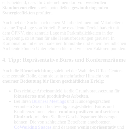
entscheidend, dass Ihr Unternehmen dort von
wertvollen
Standortvorteilen
sowie potentiellen
gewinnbringenden
Synergieeffekten
profitiert.
Auch bei der Suche nach neuen Mitarbeiterinnen und Mitarbeitern
ist eine Top-Lage von Vorteil. Eine exzellente Erreichbarkeit mit
dem ÖPNV, eine zentrale Lage mit Parkmöglichkeiten in der
Umgebung, so ist man für alle Herausforderungen gerüstet. In
Kombination mit einer modernen Immobilie und einem freundlichen
Ambiente können Unternehmen hier mit weichen Faktoren punkten.
4. Tipp: Repräsentative Büros und Konferenzräume
Auch die
Büroeinrichtung
spielt bei der Wahl des Office Centers
eine zentrale Rolle, denn sie ist in mehrfacher Hinsicht von
enormer Bedeutung für Ihren geschäftlichen Erfolg
:
Das richtige Arbeitsumfeld ist die Grundvoraussetzung für
fokussiertes und produktives Arbeiten
.
Bei Ihren
Business Meetings
und Kundengesprächen
vermitteln Sie mit hochwertig ausgestatteten Büros und
Konferenzräumen einen
rundum positiven und seriösen
Eindruck
, mit dem Sie Ihre Geschäftspartner überzeugen
können. Die von zahlreichen Betreibern angebotenen
CoWorking Spaces
sind dagegen
wenig repräsentativ
und