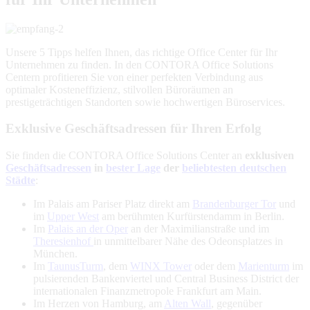
Unsere 5 Tipps helfen Ihnen, das richtige Office Center für Ihr
Unternehmen zu finden. In den CONTORA Office Solutions
Centern profitieren Sie von einer perfekten Verbindung aus
optimaler Kosteneffizienz, stilvollen Büroräumen an
prestigeträchtigen Standorten sowie hochwertigen Büroservices.
Exklusive Geschäftsadressen für Ihren Erfolg
Sie finden die CONTORA Office Solutions Center an
exklusiven
Geschäftsadressen
in
bester Lage
der
beliebtesten deutschen
Städte
:
Im Palais am Pariser Platz direkt am
Brandenburger Tor
und
im
Upper West
am berühmten Kurfürstendamm in Berlin.
Im
Palais an der Oper
an der Maximilianstraße und im
Theresienhof
in unmittelbarer Nähe des Odeonsplatzes in
München.
Im
TaunusTurm
, dem
WINX Tower
oder dem
Marienturm
im
pulsierenden Bankenviertel und Central Business District der
internationalen Finanzmetropole Frankfurt am Main.
Im Herzen von Hamburg, am
Alten Wall
, gegenüber