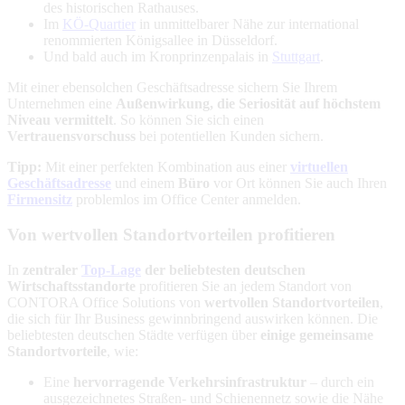
des historischen Rathauses.
Im
KÖ-Quartier
in unmittelbarer Nähe zur international
renommierten Königsallee in Düsseldorf.
Und bald auch im Kronprinzenpalais in
Stuttgart
.
Mit einer ebensolchen Geschäftsadresse sichern Sie Ihrem
Unternehmen eine
Außenwirkung, die Seriosität auf höchstem
Niveau vermittelt
. So können Sie sich einen
Vertrauensvorschuss
bei potentiellen Kunden sichern.
Tipp:
Mit einer perfekten Kombination aus einer
virtuellen
Geschäftsadresse
und einem
Büro
vor Ort können Sie auch Ihren
Firmensitz
problemlos im Office Center anmelden.
Von wertvollen Standortvorteilen profitieren
In
zentraler
Top-Lage
der beliebtesten deutschen
Wirtschaftsstandorte
profitieren Sie an jedem Standort von
CONTORA Office Solutions von
wertvollen Standortvorteilen
,
die sich für Ihr Business gewinnbringend auswirken können. Die
beliebtesten deutschen Städte verfügen über
einige gemeinsame
Standortvorteile
, wie:
Eine
hervorragende Verkehrsinfrastruktur
– durch ein
ausgezeichnetes Straßen- und Schienennetz sowie die Nähe