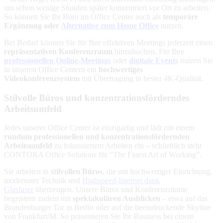
um schon wenige Stunden später konzentriert vor Ort zu arbeiten.
So können Sie Ihr Büro im Office Center auch als
temporäre
Ergänzung oder
Alternative zum Home Office
nutzen.
Bei Bedarf können Sie für Ihre effektiven Meetings jederzeit einen
repräsentativen Konferenzraum
hinzubuchen. Für Ihre
professionellen Online-Meetings
oder
digitale Events
nutzen Sie
in unseren Office Centern ein
hochwertiges
Videokonferenzsystem
mit Übertragung in bester 4K-Qualität.
Stilvolle Büros und konzentrationsförderndes
Arbeitsumfeld
Jedes unserer Office Center ist einzigartig und lädt mit einem
rundum professionellen und konzentrationsfördernden
Arbeitsumfeld
zu fokussiertem Arbeiten ein – schließlich steht
CONTORA Office Solutions für “The Finest Art of Working”.
Sie arbeiten in
stilvollen Büros
, die mit hochwertiger Einrichtung,
modernster Technik und
Highspeed-Internet dank
Glasfaser
überzeugen. Unsere Büros und Konferenzräume
begeistern zudem mit
spektakulären Ausblicken
– etwa auf das
Brandenburger Tor in Berlin oder auf die beeindruckende Skyline
von Frankfurt/M. So präsentieren Sie Ihr Business bei einem