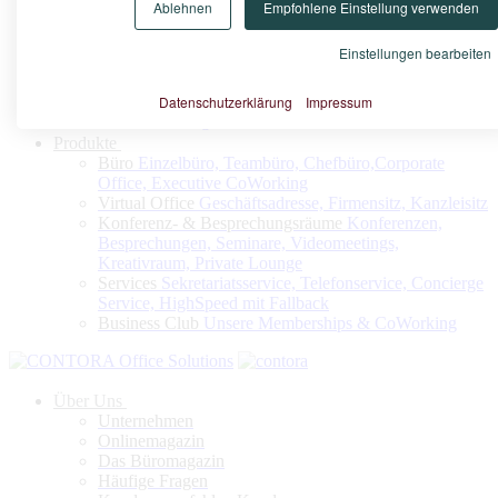
Ablehnen
Empfohlene Einstellung verwenden
Konfigurieren Sie nach Ihrem Bedarf Ihr Virtuelles Büro oder
Ihren Firmensitz
Einstellungen bearbeiten
Datenschutzerklärung
Impressum
Jetzt konfigurieren
Produkte
Büro
Einzelbüro, Teambüro, Chefbüro,Corporate
Office, Executive CoWorking
Virtual Office
Geschäftsadresse, Firmensitz, Kanzleisitz
Konferenz- & Besprechungsräume
Konferenzen,
Besprechungen, Seminare, Videomeetings,
Kreativraum, Private Lounge
Services
Sekretariatsservice, Telefonservice, Concierge
Service, HighSpeed mit Fallback
Business Club
Unsere Memberships & CoWorking
Über Uns
Unternehmen
Onlinemagazin
Das Büromagazin
Häufige Fragen