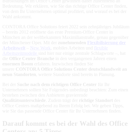
Bürolösungen im Office Center gewinnen daher zunehmend an
Bedeutung. Wir erklären, wie Sie das richtige Office Center finden,
von dem Ihr Unternehmen optimal profitiert, und worauf es bei der
Wahl ankommt.
CONTORA Office Solutions feiert 2022 sein zehnjähriges Jubiläum
– bereits 2012 eröffnete das erste Premium-Office Center in
München an der weltbekannten Maximilianstraße, genau gegenüber
der Münchener Oper. Mit der
zunehmenden
Flexibilisierung der
Arbeitswelt
–
New Work
, mobiles Arbeiten und
flexible
Arbeitszeitmodelle
sind hier nur einige zentrale Schlagworte –, hat
die
Office Center Branche
in den vergangenen Jahren einen
enormen Boom
erfahren. Inzwischen finden Sie
unsere
CONTORA Office Solutions Center deutschlandweit an
neun Standorten
, weitere Standorte sind bereits in Planung.
Bei der
Suche nach dem richtigen Office Center
für Ihr
Unternehmen sollten Sie Folgendes unbedingt beachten: Zum einen
bestehen zwischen den Anbietern gravierende
Qualitätsunterschiede
. Zudem trägt der
richtige Standort
des
Office Centers maßgebend zu Ihrem Erfolg bei. Wir geben Tipps,
wie Sie das passende Office Center für Ihr Unternehmen finden.
Darauf kommt es bei der Wahl des Office
Centers an: 5 Tipps