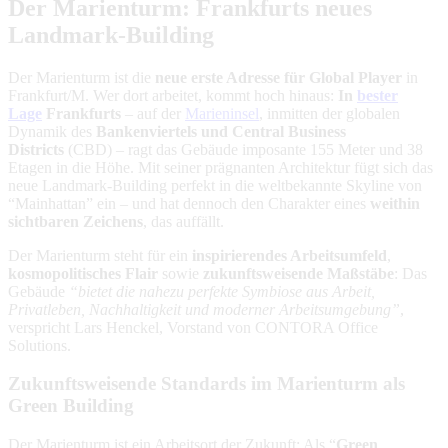
Der Marienturm: Frankfurts neues
Landmark-Building
Der Marienturm ist die
neue erste Adresse für Global Player
in
Frankfurt/M. Wer dort arbeitet, kommt hoch hinaus:
In
bester
Lage
Frankfurts
– auf der
Marieninsel
, inmitten der globalen
Dynamik des
Bankenviertels und Central Business
Districts
(CBD) – ragt das Gebäude imposante 155 Meter und 38
Etagen in die Höhe. Mit seiner prägnanten Architektur fügt sich das
neue Landmark-Building perfekt in die weltbekannte Skyline von
“Mainhattan” ein – und hat dennoch den Charakter eines
weithin
sichtbaren Zeichens
, das auffällt.
Der Marienturm steht für ein
inspirierendes Arbeitsumfeld
,
kosmopolitisches Flair
sowie
zukunftsweisende Maßstäbe
: Das
Gebäude
“bietet die nahezu perfekte Symbiose aus Arbeit,
Privatleben, Nachhaltigkeit und moderner Arbeitsumgebung”
,
verspricht Lars Henckel, Vorstand von CONTORA Office
Solutions.
Zukunftsweisende Standards im Marienturm als
Green Building
Der Marienturm ist ein Arbeitsort der Zukunft: Als “
Green