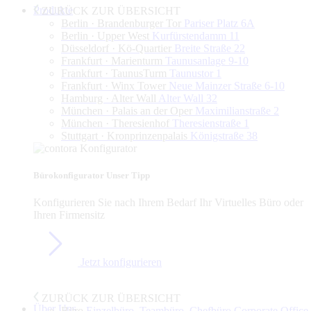
Produkte
ZURÜCK ZUR ÜBERSICHT
Berlin · Brandenburger Tor
Pariser Platz 6A
Berlin · Upper West
Kurfürstendamm 11
Düsseldorf · Kö-Quartier
Breite Straße 22
Frankfurt · Marienturm
Taunusanlage 9-10
Frankfurt · TaunusTurm
Taunustor 1
Frankfurt · Winx Tower
Neue Mainzer Straße 6-10
Hamburg · Alter Wall
Alter Wall 32
München · Palais an der Oper
Maximilianstraße 2
München · Theresienhof
Theresienstraße 1
Stuttgart · Kronprinzenpalais
Königstraße 38
Bürokonfigurator
Unser Tipp
Konfigurieren Sie nach Ihrem Bedarf Ihr Virtuelles Büro oder
Ihren Firmensitz
Jetzt konfigurieren
ZURÜCK ZUR ÜBERSICHT
Über Uns
Büro
Einzelbüro, Teambüro, Chefbüro,Corporate Office,