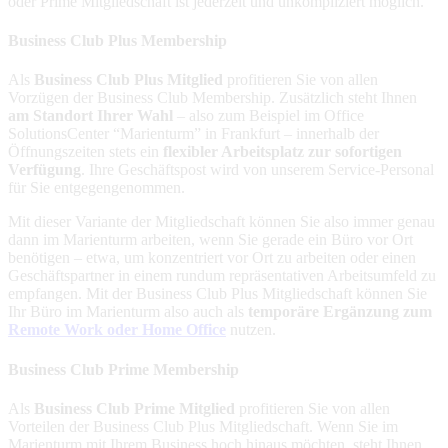
oder Prime Mitgliedschaft ist jederzeit und unkompliziert möglich.
Business Club Plus Membership
Als
Business Club Plus Mitglied
profitieren Sie von allen
Vorzügen der Business Club Membership. Zusätzlich steht Ihnen
am Standort Ihrer Wahl
– also zum Beispiel im Office
SolutionsCenter “Marienturm” in Frankfurt – innerhalb der
Öffnungszeiten stets ein
flexibler Arbeitsplatz zur sofortigen
Verfügung
. Ihre Geschäftspost wird von unserem Service-Personal
für Sie entgegengenommen.
Mit dieser Variante der Mitgliedschaft können Sie also immer genau
dann im Marienturm arbeiten, wenn Sie gerade ein Büro vor Ort
benötigen – etwa, um konzentriert vor Ort zu arbeiten oder einen
Geschäftspartner in einem rundum repräsentativen Arbeitsumfeld zu
empfangen. Mit der Business Club Plus Mitgliedschaft können Sie
Ihr Büro im Marienturm also auch als
temporäre Ergänzung zum
Remote Work oder Home Office
nutzen.
Business Club Prime Membership
Als
Business Club Prime Mitglied
profitieren Sie von allen
Vorteilen der Business Club Plus Mitgliedschaft. Wenn Sie im
Marienturm mit Ihrem Business hoch hinaus möchten, steht Ihnen