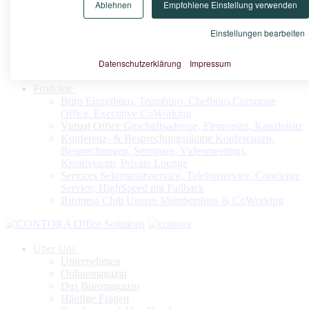
Ablehnen
Empfohlene Einstellung verwenden
Konfigurieren Sie nach Ihrem Bedarf Ihr Virtuelles Büro oder
Ihren Firmensitz
Einstellungen bearbeiten
Datenschutzerklärung
Impressum
Jetzt konfigurieren
Produkte
Büro
Einzelbüro, Teambüro, Chefbüro,Corporate
Office, Executive CoWorking
Virtual Office
Geschäftsadresse, Firmensitz, Kanzleisitz
Konferenz- & Besprechungsräume
Konferenzen,
Besprechungen, Seminare, Videomeetings,
Kreativraum, Private Lounge
Services
Sekretariatsservice, Telefonservice, Concierge
Service, HighSpeed mit Fallback
Business Club
Unsere Memberships & CoWorking
Über Uns
Unternehmen
Onlinemagazin
Das Büromagazin
Häufige Fragen