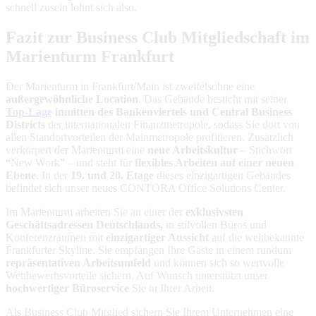
schnell zusein lohnt sich also.
Fazit zur Business Club Mitgliedschaft im
Marienturm Frankfurt
Der Marienturm in Frankfurt/Main ist zweifelsohne eine
außergewöhnliche Location
. Das Gebäude besticht mit seiner
Top-Lage
inmitten des Bankenviertels und Central Business
Districts
der internationalen Finanzmetropole, sodass Sie dort von
allen Standortvorteilen der Mainmetropole profitieren. Zusätzlich
verkörpert der Marienturm eine
neue Arbeitskultur
– Stichwort
“New Work” – und steht für
flexibles Arbeiten auf einer neuen
Ebene
. In der
19. und 20. Etage
dieses einzigartigen Gebäudes
befindet sich unser neues CONTORA Office Solutions Center.
Im Marienturm arbeiten Sie an einer der
exklusivsten
Geschäftsadressen Deutschlands,
in stilvollen Büros und
Konferenzräumen mit
einzigartiger Aussicht
auf die weltbekannte
Frankfurter Skyline. Sie empfangen Ihre Gäste in einem rundum
repräsentativen Arbeitsumfeld
und können sich so wertvolle
Wettbewerbsvorteile sichern. Auf Wunsch unterstützt unser
hochwertiger Büroservice
Sie in Ihrer Arbeit.
Als Business Club Mitglied sichern Sie Ihrem Unternehmen eine