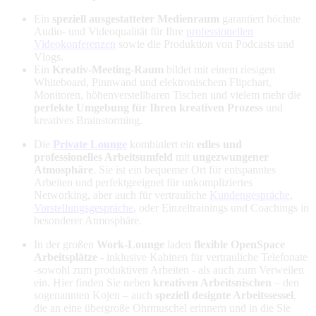
Ein
speziell ausgestatteter Medienraum
garantiert höchste
Audio- und Videoqualität für Ihre
professionellen
Videokonferenzen
sowie die Produktion von Podcasts und
Vlogs.
Ein
Kreativ-Meeting-Raum
bildet mit einem riesigen
Whiteboard, Pinnwand und elektronischem Flipchart,
Monitoren, höhenverstellbaren Tischen und vielem mehr die
perfekte Umgebung für Ihren kreativen Prozess
und
kreatives Brainstorming.
Die
Private Lounge
kombiniert ein
edles und
professionelles Arbeitsumfeld
mit
ungezwungener
Atmosphäre
. Sie ist ein bequemer Ort für entspanntes
Arbeiten und perfektgeeignet für unkompliziertes
Networking, aber auch für vertrauliche
Kundengespräche
,
Vorstellungsgespräche
, oder Einzeltrainings und Coachings in
besonderer Atmosphäre.
In der großen
Work-Lounge
laden
flexible OpenSpace
Arbeitsplätze
- inklusive Kabinen für vertrauliche Telefonate
-sowohl zum produktiven Arbeiten - als auch zum Verweilen
ein. Hier finden Sie neben
kreativen Arbeitsnischen
– den
sogenannten Kojen – auch
speziell designte Arbeitssessel
,
die an eine übergroße Ohrmuschel erinnern und in die Sie