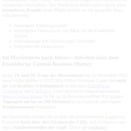
entspannter Atmosphäre. Der Marienturm bietet zudem durch seine
besonderen Benefits
beste Möglichkeiten für ein gesundes Work-
Life-Blending:
hauseigene Kindertagesstätte
hauseigenes Fitnessstudio mit Blick auf die Frankfurter
Skyline
Fahrradgarage mit Duschen und Umkleiden
Parkplätze für Elektroautos.
Im Marienturm hoch hinaus: Arbeiten über dem
Frankfurter Central Business District
In der
19. und 20. Etage des Marienturms
hat im November 2021
unser bisher größtes CONTORA Office Solutions Center mit
mehr
als 150 flexiblen Arbeitsplätzen
in stilvollen
Einzelbüros
,
Teambüros
und
Chefbüros
sowie drei hochwertig ausgestatteten
Besprechungsräumen
für bis zu 10 Personen eröffnet. Für größere
Tagungen mit bis zu 200 Personen
ist im Gebäude eine eigene
Konferenzebene
vorhanden.
Im Marienturm arbeiten Sie in
einer der prominentesten Lagen von
Frankfurt
hoch über den Dächern des CBD,
und profitieren von
allen
Standortvorteilen der Stadt
. Durch die
exklusive