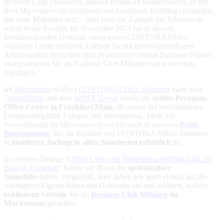
In bester Lage Frankfurts, absolut zentral im Bankenviertel, ist mit
dem Marienturm ein hochmodernes Landmark-Building entstanden,
das neue Maßstäbe setzt – dort wird die Zukunft der Arbeitswelt
schon heute Realität. Im November 2021 hat in diesem
beeindruckenden Gebäude unser neues CONTORA Office
Solutions Center eröffnet. Erleben Sie ein unverwechselbares
Arbeitsumfeld hoch über dem Frankfurter Central Business District
und profitieren Sie als Business Club Mitglied von wertvollen
Vorzügen.
Im
Marienturm
eröffnet
CONTORA Office Solutions
nach dem
TaunusTurm
und dem
WINX Tower
bereits ihr
drittes Premium-
Office Center in Frankfurt/Main,
als einem der bedeutendsten
Finanzmarktplätze Europas und international. Mehr zur
Neueröffnung im Marienturm lesen Sie auch in unserem
Print-
Büromagazin
, das für Kunden von CONTORA Office Solutions
in
limitierter Auflage in allen Standorten erhältlich
ist.
In unserem Beitrag “
Office Center im Marienturm eröffnet bald: Ihr
Büro in Frankfurt
” haben wir Ihnen die
spektakuläre
Immobilie
bereits vorgestellt. Hier gehen wir noch einmal auf die
wichtigsten Eigenschaften des Gebäudes ein und erklären, welche
exklusiven Vorteile
Sie als
Business Club Mitglied
im
Marienturm
genießen.