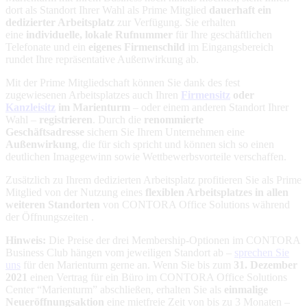
dort als Standort Ihrer Wahl als Prime Mitglied
dauerhaft ein
dedizierter Arbeitsplatz
zur Verfügung. Sie erhalten
eine
individuelle, lokale Rufnummer
für Ihre geschäftlichen
Telefonate und ein
eigenes Firmenschild
im Eingangsbereich
rundet Ihre repräsentative Außenwirkung ab.
Mit der Prime Mitgliedschaft können Sie dank des fest
zugewiesenen Arbeitsplatzes auch Ihren
Firmensitz
oder
Kanzleisitz
im Marienturm
– oder einem anderen Standort Ihrer
Wahl –
registrieren
. Durch die
renommierte
Geschäftsadresse
sichern Sie Ihrem Unternehmen eine
Außenwirkung
, die für sich spricht und können sich so einen
deutlichen Imagegewinn sowie Wettbewerbsvorteile verschaffen.
Zusätzlich zu Ihrem dedizierten Arbeitsplatz profitieren Sie als Prime
Mitglied von der Nutzung eines
flexiblen Arbeitsplatzes in allen
weiteren Standorten
von CONTORA Office Solutions während
der Öffnungszeiten .
Hinweis:
Die Preise der drei Membership-Optionen im CONTORA
Business Club hängen vom jeweiligen Standort ab –
sprechen Sie
uns
für den Marienturm gerne an. Wenn Sie bis zum
31. Dezember
2021
einen Vertrag für ein Büro im CONTORA Office Solutions
Center “Marienturm” abschließen, erhalten Sie als
einmalige
Neueröffnungsaktion
eine mietfreie Zeit von bis zu 3 Monaten –