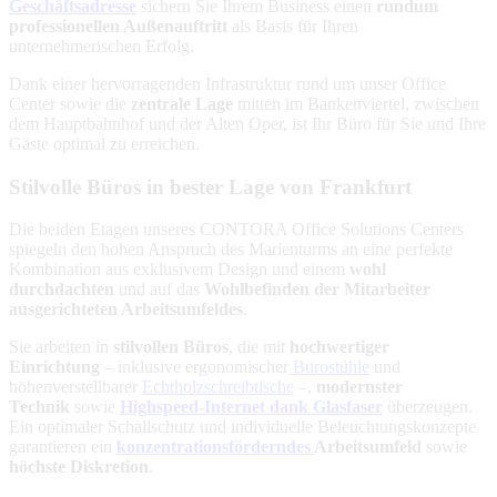
Geschäftsadresse
sichern Sie Ihrem Business einen
rundum
professionellen Außenauftritt
als Basis für Ihren
unternehmerischen Erfolg.
Dank einer hervorragenden Infrastruktur rund um unser Office
Center sowie die
zentrale Lage
mitten im Bankenviertel, zwischen
dem Hauptbahnhof und der Alten Oper, ist Ihr Büro für Sie und Ihre
Gäste optimal zu erreichen.
Stilvolle Büros in bester Lage von Frankfurt
Die beiden Etagen unseres CONTORA Office Solutions Centers
spiegeln den hohen Anspruch des Marienturms an eine perfekte
Kombination aus exklusivem Design und einem
wohl
durchdachten
und auf das
Wohlbefinden der Mitarbeiter
ausgerichteten Arbeitsumfeldes
.
Sie arbeiten in
stilvollen Büros
, die mit
hochwertiger
Einrichtung
– inklusive ergonomischer
Bürostühle
und
höhenverstellbarer
Echtholzschreibtische
–,
modernster
Technik
sowie
Highspeed-Internet dank Glasfaser
überzeugen.
Ein optimaler Schallschutz und individuelle Beleuchtungskonzepte
garantieren ein
konzentrationsförderndes
Arbeitsumfeld
sowie
höchste Diskretion
.