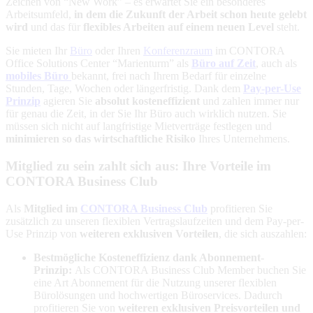
Zeichen von “New Work” – es erwartet Sie ein besonderes
Arbeitsumfeld,
in dem die Zukunft der Arbeit schon heute gelebt
wird
und das für
flexibles Arbeiten auf einem neuen Level
steht.
Sie mieten Ihr
Büro
oder Ihren
Konferenzraum
im CONTORA
Office Solutions Center “Marienturm” als
Büro auf Zeit
, auch als
mobiles Büro
bekannt, frei nach Ihrem Bedarf für einzelne
Stunden, Tage, Wochen oder längerfristig. Dank dem
Pay-per-Use
Prinzip
agieren Sie
absolut kosteneffizient
und zahlen immer nur
für genau die Zeit, in der Sie Ihr Büro auch wirklich nutzen. Sie
müssen sich nicht auf langfristige Mietverträge festlegen und
minimieren so das wirtschaftliche Risiko
Ihres Unternehmens.
Mitglied zu sein zahlt sich aus: Ihre Vorteile im
CONTORA Business Club
Als
Mitglied im
CONTORA Business Club
profitieren Sie
zusätzlich zu unseren flexiblen Vertragslaufzeiten und dem Pay-per-
Use Prinzip
von
weiteren exklusiven Vorteilen
, die sich auszahlen:
Bestmögliche Kosteneffizienz dank Abonnement-
Prinzip:
Als CONTORA Business Club Member buchen Sie
eine Art Abonnement für die Nutzung unserer flexiblen
Bürolösungen und hochwertigen Büroservices. Dadurch
profitieren Sie von
weiteren exklusiven Preisvorteilen und