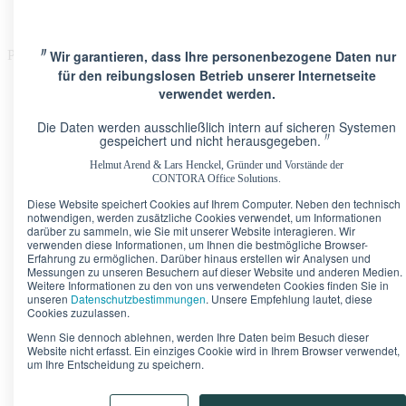
〃
Wir garantieren, dass Ihre personenbezogene Daten nur
Please Update Your browser
für den reibungslosen Betrieb unserer Internetseite
verwendet werden.
Die Daten werden ausschließlich intern auf sicheren Systemen
〃
gespeichert und nicht herausgegeben.
Helmut Arend & Lars Henckel, Gründer und Vorstände der
Standorte
CONTORA Office Solutions.
Berlin · Brandenburger Tor
Pariser Platz 6A
Diese Website speichert Cookies auf Ihrem Computer. Neben den technisch
Berlin · Upper West
Kurfürstendamm 11
notwendigen, werden zusätzliche Cookies verwendet, um Informationen
Düsseldorf · Kö-Quartier
Breite Straße 22
darüber zu sammeln, wie Sie mit unserer Website interagieren. Wir
Frankfurt · Marienturm
Taunusanlage 9-10
verwenden diese Informationen, um Ihnen die bestmögliche Browser-
Erfahrung zu ermöglichen. Darüber hinaus erstellen wir Analysen und
Frankfurt · TaunusTurm
Taunustor 1
Messungen zu unseren Besuchern auf dieser Website und anderen Medien.
Frankfurt · Winx Tower
Neue Mainzer Straße 6-10
Weitere Informationen zu den von uns verwendeten Cookies finden Sie in
Hamburg · Alter Wall
Alter Wall 32
unseren
Datenschutzbestimmungen
. Unsere Empfehlung lautet, diese
München · Palais an der Oper
Maximilianstraße 2
Cookies zuzulassen.
München · Theresienhof
Theresienstraße 1
Wenn Sie dennoch ablehnen, werden Ihre Daten beim Besuch dieser
Stuttgart · Kronprinzenpalais
Königstraße 38
Website nicht erfasst. Ein einziges Cookie wird in Ihrem Browser verwendet,
um Ihre Entscheidung zu speichern.
Bürokonfigurator
Unser Tipp