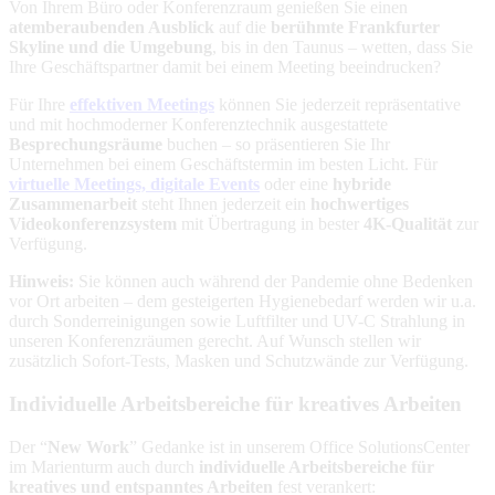
Von Ihrem Büro oder Konferenzraum genießen Sie einen
atemberaubenden Ausblick
auf die
berühmte Frankfurter
Skyline und die Umgebung
, bis in den Taunus – wetten, dass Sie
Ihre Geschäftspartner damit bei einem Meeting beeindrucken?
Für Ihre
effektiven Meetings
können Sie jederzeit repräsentative
und mit hochmoderner Konferenztechnik ausgestattete
Besprechungsräume
buchen – so präsentieren Sie Ihr
Unternehmen bei einem Geschäftstermin im besten Licht. Für
virtuelle Meetings, digitale Events
oder eine
hybride
Zusammenarbeit
steht Ihnen jederzeit ein
hochwertiges
Videokonferenzsystem
mit Übertragung in bester
4K-Qualität
zur
Verfügung.
Hinweis:
Sie können auch während der Pandemie ohne Bedenken
vor Ort arbeiten – dem gesteigerten Hygienebedarf werden wir u.a.
durch Sonderreinigungen sowie Luftfilter und UV-C Strahlung in
unseren Konferenzräumen gerecht. Auf Wunsch stellen wir
zusätzlich Sofort-Tests, Masken und Schutzwände zur Verfügung.
Individuelle Arbeitsbereiche für kreatives Arbeiten
Der “
New Work
” Gedanke ist in unserem Office SolutionsCenter
im Marienturm auch durch
individuelle Arbeitsbereiche für
kreatives und entspanntes Arbeiten
fest verankert: