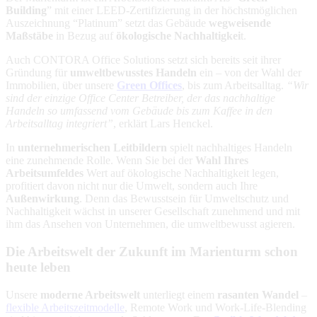
Building
” mit einer LEED-Zertifizierung in der höchstmöglichen
Auszeichnung “Platinum” setzt das Gebäude
wegweisende
Maßstäbe
in Bezug auf
ökologische Nachhaltigkei
t.
Auch CONTORA Office Solutions setzt sich bereits seit ihrer
Gründung für
umweltbewusstes Handeln
ein – von der Wahl der
Immobilien, über unsere
Green Offices
, bis zum Arbeitsalltag.
“Wir
sind der einzige Office Center Betreiber, der das nachhaltige
Handeln so umfassend vom Gebäude bis zum Kaffee in den
Arbeitsalltag integriert”
, erklärt Lars Henckel.
In
unternehmerischen Leitbildern
spielt nachhaltiges Handeln
eine zunehmende Rolle. Wenn Sie bei der
Wahl Ihres
Arbeitsumfeldes
Wert auf ökologische Nachhaltigkeit legen,
profitiert davon nicht nur die Umwelt, sondern auch Ihre
Außenwirkung
. Denn das Bewusstsein für Umweltschutz und
Nachhaltigkeit wächst in unserer Gesellschaft zunehmend und mit
ihm das Ansehen von Unternehmen, die umweltbewusst agieren.
Die Arbeitswelt der Zukunft im Marienturm schon
heute leben
Unsere
moderne Arbeitswelt
unterliegt einem
rasanten Wandel
–
flexible Arbeitszeitmodelle
, Remote Work und Work-Life-Blending