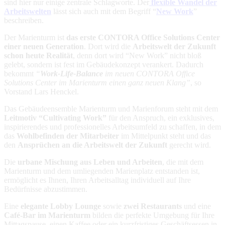
sind hier nur einige zentrale Schlagworte. Der
flexible Wandel der
Arbeitswelten
lässt sich auch mit dem Begriff “
New Work
”
beschreiben.
Der Marienturm ist
das erste CONTORA Office Solutions Center
einer neuen Generation
. Dort wird die
Arbeitswelt der Zukunft
schon heute Realität
, denn dort wird “New Work” nicht bloß
gelebt, sondern ist fest im Gebäudekonzept verankert. Dadurch
bekommt
“
Work-Life-Balance
im neuen CONTORA Office
Solutions Center im Marienturm einen ganz neuen Klang”
, so
Vorstand Lars Henckel.
Das Gebäudeensemble Marienturm und Marienforum steht mit dem
Leitmotiv “Cultivating Work”
für den Anspruch, ein exklusives,
inspirierendes und professionelles Arbeitsumfeld zu schaffen, in dem
das
Wohlbefinden der Mitarbeiter
im Mittelpunkt steht und das
den
Ansprüchen an die Arbeitswelt der Zukunft
gerecht wird.
Die
urbane Mischung aus Leben und Arbeiten
, die mit dem
Marienturm und dem umliegenden Marienplatz entstanden ist,
ermöglicht es Ihnen, Ihren Arbeitsalltag individuell auf Ihre
Bedürfnisse abzustimmen.
Eine
elegante Lobby Lounge
sowie
zwei Restaurants
und eine
Café-Bar im Marienturm
bilden die perfekte Umgebung für Ihre
Mittagspause, einen Kaffee oder ein kurzfristiges Geschäftsessen in