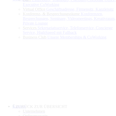
Executive CoWorking
Virtual Office
Geschäftsadresse, Firmensitz, Kanzleisitz
Konferenz- & Besprechungsräume
Konferenzen,
Besprechungen, Seminare, Videomeetings, Kreativraum,
Private Lounge
Services
Sekretariatsservice, Telefonservice, Concierge
Service, HighSpeed mit Fallback
Business Club
Unsere Memberships & CoWorking
Karriere
ZURÜCK ZUR ÜBERSICHT
Unternehmen
Onlinemagazin