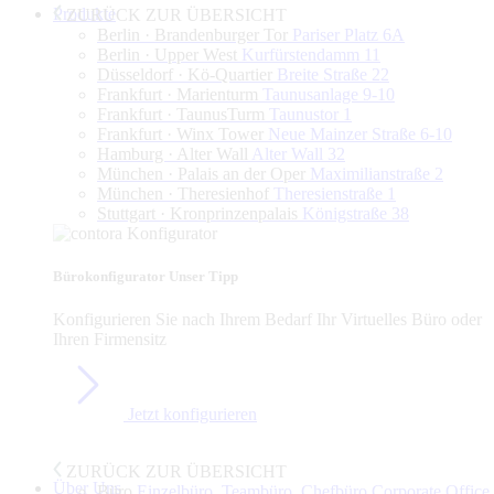
Produkte
ZURÜCK ZUR ÜBERSICHT
Berlin · Brandenburger Tor
Pariser Platz 6A
Berlin · Upper West
Kurfürstendamm 11
Düsseldorf · Kö-Quartier
Breite Straße 22
Frankfurt · Marienturm
Taunusanlage 9-10
Frankfurt · TaunusTurm
Taunustor 1
Frankfurt · Winx Tower
Neue Mainzer Straße 6-10
Hamburg · Alter Wall
Alter Wall 32
München · Palais an der Oper
Maximilianstraße 2
München · Theresienhof
Theresienstraße 1
Stuttgart · Kronprinzenpalais
Königstraße 38
Bürokonfigurator
Unser Tipp
Konfigurieren Sie nach Ihrem Bedarf Ihr Virtuelles Büro oder
Ihren Firmensitz
Jetzt konfigurieren
ZURÜCK ZUR ÜBERSICHT
Über Uns
Büro
Einzelbüro, Teambüro, Chefbüro,Corporate Office,