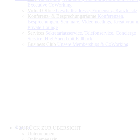
Executive CoWorking
Virtual Office
Geschäftsadresse, Firmensitz, Kanzleisitz
Konferenz- & Besprechungsräume
Konferenzen,
Besprechungen, Seminare, Videomeetings, Kreativraum,
Private Lounge
Services
Sekretariatsservice, Telefonservice, Concierge
Service, HighSpeed mit Fallback
Business Club
Unsere Memberships & CoWorking
Karriere
ZURÜCK ZUR ÜBERSICHT
Unternehmen
Onlinemagazin