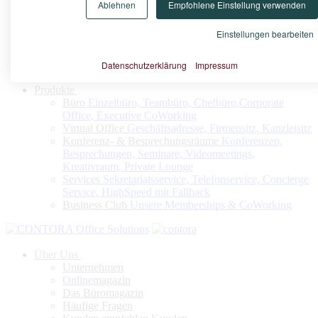
Ablehnen
Empfohlene Einstellung verwenden
Konfigurieren Sie nach Ihrem Bedarf Ihr Virtuelles Büro oder
Ihren Firmensitz
Einstellungen bearbeiten
Datenschutzerklärung
Impressum
Jetzt konfigurieren
Produkte
Büro
Einzelbüro, Teambüro, Chefbüro,Corporate
Office, Executive CoWorking
Virtual Office
Geschäftsadresse, Firmensitz, Kanzleisitz
Konferenz- & Besprechungsräume
Konferenzen,
Besprechungen, Seminare, Videomeetings,
Kreativraum, Private Lounge
Services
Sekretariatsservice, Telefonservice, Concierge
Service, HighSpeed mit Fallback
Business Club
Unsere Memberships & CoWorking
Über Uns
Unternehmen
Onlinemagazin
Das Büromagazin
Häufige Fragen