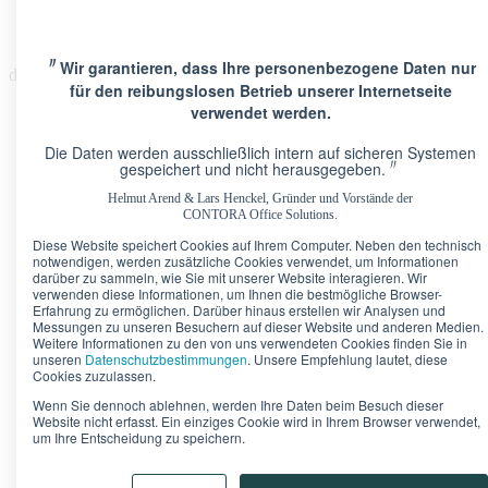
〃
Wir garantieren, dass Ihre personenbezogene Daten nur
de
für den reibungslosen Betrieb unserer Internetseite
verwendet werden.
Die Daten werden ausschließlich intern auf sicheren Systemen
〃
gespeichert und nicht herausgegeben.
Helmut Arend & Lars Henckel, Gründer und Vorstände der
Standorte
CONTORA Office Solutions.
Berlin · Brandenburger Tor
Pariser Platz 6A
Diese Website speichert Cookies auf Ihrem Computer. Neben den technisch
Berlin · Upper West
Kurfürstendamm 11
notwendigen, werden zusätzliche Cookies verwendet, um Informationen
Düsseldorf · Kö-Quartier
Breite Straße 22
darüber zu sammeln, wie Sie mit unserer Website interagieren. Wir
Frankfurt · Marienturm
Taunusanlage 9-10
verwenden diese Informationen, um Ihnen die bestmögliche Browser-
Frankfurt · TaunusTurm
Taunustor 1
Erfahrung zu ermöglichen. Darüber hinaus erstellen wir Analysen und
Messungen zu unseren Besuchern auf dieser Website und anderen Medien.
Frankfurt · Winx Tower
Neue Mainzer Straße 6-10
Weitere Informationen zu den von uns verwendeten Cookies finden Sie in
Hamburg · Alter Wall
Alter Wall 32
unseren
Datenschutzbestimmungen
. Unsere Empfehlung lautet, diese
München · Palais an der Oper
Maximilianstraße 2
Cookies zuzulassen.
München · Theresienhof
Theresienstraße 1
Wenn Sie dennoch ablehnen, werden Ihre Daten beim Besuch dieser
Stuttgart · Kronprinzenpalais
Königstraße 38
Website nicht erfasst. Ein einziges Cookie wird in Ihrem Browser verwendet,
um Ihre Entscheidung zu speichern.
Bürokonfigurator
Unser Tipp