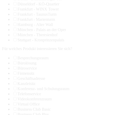
Düsseldorf - KÖ-Quartier
Frankfurt - WINX Tower
Frankfurt - TaunusTurm
Frankfurt - Marienturm
Hamburg - Alter Wall
München - Palais an der Oper
München - Theresienhof
Stuttgart - Kronprinzenpalais
Für welches Produkt interessieren Sie sich?
Besprechungsraum
Bürolösung
Büroservice
Firmensitz
Geschäftsadresse
Kanzleisitz
Konferenz- und Schulungsraum
Telefonservice
Videokonferenzraum
Virtual Office
Business Club Basic
Business Club Plus