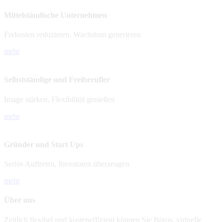
Mittelständische Unternehmen
Fixkosten reduzieren, Wachstum generieren
mehr
Selbstständige und Freiberufler
Image stärken, Flexibilität genießen
mehr
Gründer und Start Ups
Seriös Auftreten, Investoren überzeugen
mehr
Über uns
Zeitlich flexibel und kosteneffizient können Sie Büros, virtuelle