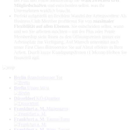
der Plus und Prime Membership die
Wahl zwischen drei
Mitgliedschaften
und entscheiden selbst, was Ihr
Unternehmen wirklich braucht.
Perfekt aufgestellt im flexiblen Wandel der Arbeitswelten: Als
Business Club Member profitieren Sie von
maximaler
Flexibilität auf allen Ebenen
. Sie entscheiden selbst, wann
und wo Sie arbeiten möchten – mit der Plus oder Prime
Membership steht Ihnen zu den Öffnungszeiten immer ein
Arbeitsplatz zur Verfügung. Auf Wunsch unterstützt auch
unser First Class Büroservice Sie auf Abruf effektiv in Ihrer
Arbeit. Durch kurze Kündigungsfristen (1 Monat) bleiben Sie
finanziell agil.
Berlin
Brandenburger Tor
Berlin
Upper West
Düsseldorf
KÖ-Quartier
Frankfurt a. M.
Marienturm
Frankfurt a. M.
TaunusTurm
Frankfurt a. M.
Winx-Tower