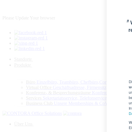
Please Update Your browser
〃
r
Standorte
Produkte
D
Büro
Einzelbüro, Teambüro, Chefbüro,Corporate Offic
w
Virtual Office
Geschäftsadresse, Firmensitz, Kanzleisitz
u
Konferenz- & Besprechungsräume
Konferenzen, Bespre
b
Services
Sekretariatsservice, Telefonservice, Concierge 
u
Business Club
Unsere Memberships & CoWorking
I
D
W
Über Uns
E