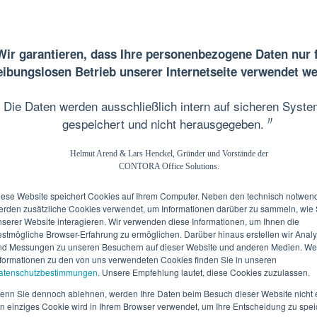
Wir garantieren, dass Ihre personenbezogene Daten nur 
eibungslosen Betrieb unserer Internetseite verwendet w
Die Daten werden ausschließlich intern auf sicheren Syst
〃
gespeichert und nicht herausgegeben.
Helmut Arend & Lars Henckel, Gründer und Vorstände der
CONTORA Office Solutions.
iese Website speichert Cookies auf Ihrem Computer. Neben den technisch notwen
e, Executive CoWorking
erden zusätzliche Cookies verwendet, um Informationen darüber zu sammeln, wie 
nserer Website interagieren. Wir verwenden diese Informationen, um Ihnen die
chungen, Seminare, Videomeetings, Kreativraum, Private Lounge
estmögliche Browser-Erfahrung zu ermöglichen. Darüber hinaus erstellen wir Anal
Service, HighSpeed mit Fallback
nd Messungen zu unseren Besuchern auf dieser Website und anderen Medien. We
nformationen zu den von uns verwendeten Cookies finden Sie in unseren
atenschutzbestimmungen
. Unsere Empfehlung lautet, diese Cookies zuzulassen.
enn Sie dennoch ablehnen, werden Ihre Daten beim Besuch dieser Website nicht e
in einziges Cookie wird in Ihrem Browser verwendet, um Ihre Entscheidung zu spei