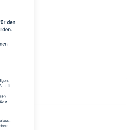
für den
erden.
emen
digen,
Sie mit
ysen
itere
rfasst.
chern.