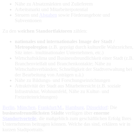
Nähe zu Absatzmärkten und Zulieferern
Arbeitsmarkt und Mitarbeiterpotential
Steuern und
Abgaben
sowie Förderangebote und
Subventionen
Zu den
weichen Standortfaktoren
zählen:
nationales und internationales Image der Stadt /
Metropolregion
(z.B. geprägt durch kulturelle Wahrzeichen,
Sitz inter- /multinationaler Unternehmen, etc.)
Wirtschaftsklima und Businessfreundlichkeit einer Stadt (z.B.
Branchenvielfalt und Branchenkontakte; Nähe zu
Wirtschaftsverbänden; Schnelligkeit der Stadtverwaltung bei
der Bearbeitung von Anträgen u.ä.)
Nähe zu Bildungs- und Forschungseinrichtungen
Attraktivität der Stadt aus Mitarbeitersicht (z.B. soziale
Infrastruktur, Wohnumfeld, Nähe zu Kultur- und
Freizeiteinrichtungen)
Berlin
,
München
,
Frankfurt/M.
,
Hamburg
,
Düsseldorf
: Die
businessfreundlichsten Städte
verfügen über
enorme
Standortvorteile
, die maßgeblich zum geschäftlichen Erfolg Ihres
Unternehmens beitragen können. Welche das sind, erklären wir in
kurzen Stadtportraits.