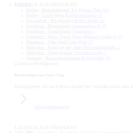
Produkte
ZURÜCK ZUR ÜBERSICHT
Berlin · Brandenburger Tor
Pariser Platz 6A
Berlin · Upper West
Kurfürstendamm 11
Düsseldorf · Kö-Quartier
Breite Straße 22
Frankfurt · Marienturm
Taunusanlage 9-10
Frankfurt · TaunusTurm
Taunustor 1
Frankfurt · Winx Tower
Neue Mainzer Straße 6-10
Hamburg · Alter Wall
Alter Wall 32
München · Palais an der Oper
Maximilianstraße 2
München · Theresienhof
Theresienstraße 1
Stuttgart · Kronprinzenpalais
Königstraße 38
Bürokonfigurator
Unser Tipp
Konfigurieren Sie nach Ihrem Bedarf Ihr Virtuelles Büro oder I
Jetzt konfigurieren
ZURÜCK ZUR ÜBERSICHT
Über Uns
Büro
Einzelbüro, Teambüro, Chefbüro,Corporate Offic