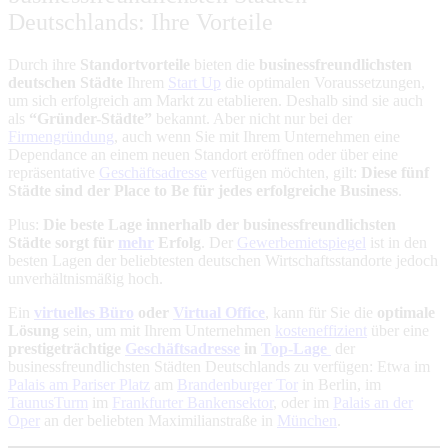
Deutschlands: Ihre Vorteile
Durch ihre
Standortvorteile
bieten die
businessfreundlichsten
deutschen Städte
Ihrem
Start Up
die optimalen Voraussetzungen,
um sich erfolgreich am Markt zu etablieren. Deshalb sind sie auch
als
“Gründer-Städte”
bekannt. Aber nicht nur bei der
Firmengründung
, auch wenn Sie mit Ihrem Unternehmen eine
Dependance an einem neuen Standort eröffnen oder über eine
repräsentative
Geschäftsadresse
verfügen möchten, gilt:
Diese fünf
Städte sind der Place to Be für jedes erfolgreiche Business
.
Plus:
Die beste Lage innerhalb der businessfreundlichsten
Städte sorgt für
mehr
Erfolg
. Der
Gewerbemietspiegel
ist in den
besten Lagen der beliebtesten deutschen Wirtschaftsstandorte jedoch
unverhältnismäßig hoch.
Ein
virtuelles Büro
oder
Virtual Office
, kann für Sie die
optimale
Lösung
sein, um mit Ihrem Unternehmen
kosteneffizient
über eine
prestigeträchtige
Geschäftsadresse
in
Top-Lage
der
businessfreundlichsten Städten Deutschlands zu verfügen: Etwa im
Palais am Pariser Platz
am
Brandenburger Tor
in Berlin, im
TaunusTurm
im
Frankfurter Bankensektor
, oder im
Palais an der
Oper
an der beliebten Maximilianstraße in
München
.