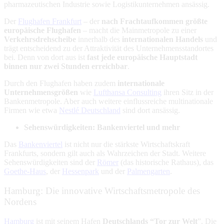
pharmazeutischen Industrie sowie Logistikunternehmen ansässig.
Der
Flughafen Frankfurt
– der
nach Frachtaufkommen größte
europäische Flughafen
– macht die Mainmetropole zu einer
Verkehrsdrehscheibe
innerhalb des
internationalen Handels
und
trägt entscheidend zu der Attraktivität des Unternehmensstandortes
bei. Denn von dort aus ist
fast jede europäische Hauptstadt
binnen nur zwei Stunden erreichbar
.
Durch den Flughafen haben zudem
internationale
Unternehmensgrößen
wie
Lufthansa Consulting
ihren Sitz in der
Bankenmetropole. Aber auch weitere einflussreiche multinationale
Firmen wie etwa
Nestlé Deutschland
sind dort ansässig.
Sehenswürdigkeiten: Bankenviertel und mehr
Das
Bankenviertel
ist nicht nur die stärkste Wirtschaftskraft
Frankfurts, sondern gilt auch als Wahrzeichen der Stadt. Weitere
Sehenswürdigkeiten sind der
Römer
(das historische Rathaus), das
Goethe-Haus
, der
Hessenpark
und der
Palmengarten
.
Hamburg: Die innovative Wirtschaftsmetropole des
Nordens
Hamburg
ist mit seinem Hafen
Deutschlands “Tor zur Welt
”. Die