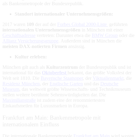
als Bankenmetropole der Bundesrepublik.
Standort internationaler Unternehmensgrößen:
2017 waren
109
der auf der
Forbes Global 2000-Liste
geführten
i
nternationalen Unternehmensgrößen
in München mit einer
Geschäftsadresse
vertreten: Darunter etwa die
BMW Group
oder die
Allianz Versicherungsgruppe
. Außerdem sind in München die
meisten DAX-notierten Firmen
ansässig.
Kultur erleben:
München gilt auch als
Kulturzentrum
der Bundesrepublik und ist
international für das
Oktoberfest
bekannt, das größte Volksfest der
Welt seit 1810. Die
Bayerische Staatsoper
, der
Viktualienmarkt
, die
Residenz München
, der
Englische Garten
und das
Deutsche
Museum
, das weltweit größte Wissenschafts- und Technikmuseum
stellen weitere berühmte Sehenswürdigkeiten dar. Die
Maximilianstraße
ist zudem eine der renommiertesten
Einkaufsmeilen für Luxusmarken in Europa.
Frankfurt am Main: Bankenmetropole mit
internationalem Einfluss
Die internationale Bankenmetropole
Frankfurt am Main
wird wegen