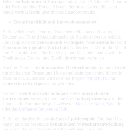
Wirtschaftsstandorten Europas
und steht mit Städten wie London
oder Paris auf einer Ebene. Als eine der businessfreundlichsten
Städte verfügt Berlin über diverse Standortvorteile:
Branchenvielfalt und Innovationsstandort:
Berlin zeichnet eine enorme Branchenvielfalt aus und ist in der
Tourismus-, IT- und Medienbranche als Standort überaus beliebt.
Die Hauptstadt ist
Deutschlands wichtigster Medienstandort
und
Zentrum der digitalen Wirtschaft
. Außerdem sind dort die Metall-
und Elektroindustrie, der Fahrzeug- und Maschinenbau sowie die
Ernährungs-, Druck-, und Textilindustrie stark vertreten.
Auch im Bereich der
innovativen Hochtechnologien
nimmt Berlin
mit zahlreichen Firmen und Hochschulinstitutionen eine führende
Position ein. Außerdem wird dort das Projekt
WindNODE
für
erneuerbare Energien
vorangetrieben.
Zahlreiche
einflussreiche nationale sowie internationale
Unternehmen
verfügen über eine
Geschäftsrepräsentanz
in der
Hauptstadt. Darunter beispielsweise die
Deutsche Bahn
,
Zalando
oder das
Lufthansa Innovation Hub
.
Berlin gilt darüber hinaus als
Start-Up-Metropole
. Die Start Ups
tragen zu einer besonders
dynamischen Wirtschaftsentwicklung
bei, durch die sich die Hauptstadt zunehmend zu einem