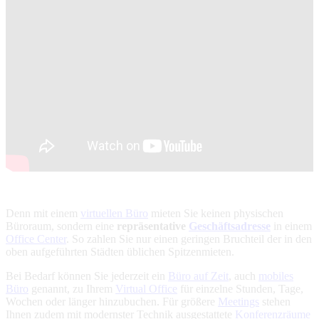
Denn mit einem
virtuellen Büro
mieten Sie keinen physischen
Büroraum, sondern eine
repräsentative
Geschäftsadresse
in einem
Office Center
. So zahlen Sie nur einen geringen Bruchteil der in den
oben aufgeführten Städten üblichen Spitzenmieten.
Bei Bedarf können Sie jederzeit ein
Büro auf Zeit
, auch
mobiles
Büro
genannt, zu Ihrem
Virtual Office
für einzelne Stunden, Tage,
Wochen oder länger hinzubuchen. Für größere
Meetings
stehen
Ihnen zudem mit modernster Technik ausgestattete
Konferenzräume