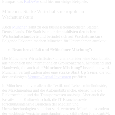
Europas, das
KaDeWe
sind hier nur einige Beispiele.
München: Starke Wirtschaftsmetropole auf
Wachstumskurs
Auch
München
zählt zu den businessfreundlichsten Städten
Deutschlands. Die Stadt ist einer der
stabilsten deutschen
Wirtschaftsstandorte
und befindet sich auf
Wachstumskurs
.
Folgende Faktoren machen München für Unternehmen attraktiv:
Branchenvielfalt und “Münchner Mischung”:
Die Münchener Wirtschaftsstruktur charakterisiert eine Kombination
aus nationalen und internationalen Großkonzernen, Mittelstand und
Handwerk, die auch als
“Münchner Mischung”
bezeichnet wird.
München verfügt zudem über eine
starke Start-Up-Szene
, die von
dort ansässigen
Venture-Capital Investoren
profitiert.
In München sind vor allem die Textil- und Lebensmittelindustrie,
der Maschinenbau und die Automobilbranche, ebenso wie die
Elektrotechnik und das Transportwesen ansässig. Aber auch die
Kreativ- und Kulturwirtschaft, die IT-Branche sowie
forschungsintensive Branchen der Medizin und
Umwelttechnologien sind dort stark vertreten. München ist zudem
der wichtigste Versicherungsstandort und zählt neben Frankfurt/M.