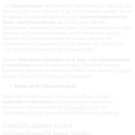
Als
Modemetropole
steht Düsseldorf mit Städten wie Mailand oder
Paris auf einer Stufe. Deshalb ist die Stadt besonders attraktiv für die
Modebranche und Textilindustrie sowie
Standort einflussreicher
Mode- und Beautymessen,
die jährlich rund 180.000
Fachbesucher anziehen. Darüber hinaus ist Düsseldorf ein wichtiger
Standort der Telekommunikations- und Werbebranche und, als
deutsche Stadt mit den zweitmeisten Banken, attraktiv für
Unternehmen im Finanzbereich. Auch Betriebe der Stahl-, Eisen,
Glas- und Chemieindustrie sind dort angesiedelt.
Zu den
zahlreichen nationalen sowie inter- und multinationalen
Unternehmen
die in der Metropolregion Düsseldorf mit einer
Geschäftsrepräsentanz vertreten sind zählen unter anderem
L’Oreal
,
Henkel
,
Trivago
sowie
Peek und Cloppenburg
.
Kultur in der Rheinmetropole:
Düsseldorf ist mehr als eine Karnevalshochburg. Zu den
kulturellen Wahrzeichen
mit internationalem luxuriösem
Renommee zählen vor allem die
Königsallee (KÖ)
, der
Medienhafen
,
Schloss Benrath
oder die
Rheinuferpromenade
.
Geschäftsadresse in den
businessfreundlichsten Städten