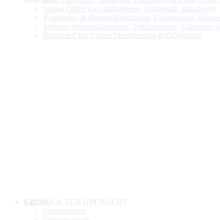
Virtual Office
Geschäftsadresse, Firmensitz, Kanzleisitz
Konferenz- & Besprechungsräume
Konferenzen, Bespre
Services
Sekretariatsservice, Telefonservice, Concierge 
Business Club
Unsere Memberships & CoWorking
Karriere
ZURÜCK ZUR ÜBERSICHT
Unternehmen
Onlinemagazin