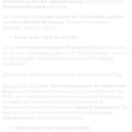
Renommee im Bereich Spitzenforschung
und hat sich zu einer
Innovationsmetropole
entwickelt.
Die Hansestadt ist
Standort zahlreicher Unternehmensgrößen
von internationaler Bedeutung
: Darunter unter anderem
Beiersdorf
,
Tesa
oder
XING
.
Kultur in der Stadt an der Elbe:
Zu den
international bekannten Wahrzeichen
Hamburgs zählen
vor allem der
Hamburger Hafen
und die
Elbphilharmonie
, aber auch
die
Speicherstadt
, das
Hamburger Rathaus
und das
Miniatur
Wunderland
.
Düsseldorf: Modemetropole mit internationalem Flair
Düsseldorf
ist die
starke Wirtschaftsmetropole der Rhein-Ruhr-
Region
mit internationaler Bedeutung. Als Landeshauptstadt von
NRW, dem bevölkerungsreichsten Bundesland und aufgrund der
zentralen Lage innerhalb Europas bietet Düsseldorf als
Unternehmensstandort Nähe zu einem
enormen Absatzmarkt
. Die
Stadt steht zudem im weltweiten Vergleich für einen
hohen
Lebensstandard
und für weltoffenes Flair.
Modemetropole und Branchenvielfalt: