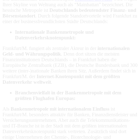
Ihrer Skyline von Weltrang auch als “Mainhattan” bezeichnet. Die
hessische Metropole ist
Deutschlands bedeutendster Finanz- und
Börsenstandort
. Durch folgende Standortvorteile wird Frankfurt zu
einer der businessfreundlichsten Städte Deutschlands:
Internationale Bankenmetropole und
Datenverkehrsknotenpunkt:
Frankfurt/M. fungiert als zentraler Akteur in der
internationalen
Geld- und Währungspolitik
. Denn dort sitzen die meisten
Finanzinstitutionen Deutschlands – in Frankfurt haben die
Europäische Zentralbank (EZB), die Deutsche Bundesbank und 300
weitere (inter-)nationale Banken ihren Sitz. Außerdem findet sich in
Frankfurt/M. der
Internet-Knotenpunkt mit dem größten
Datenverkehr weltweit
.
Branchenvielfalt in der Bankenmetropole mit dem
größten Flughafen Europas:
Als
Bankenmetropole mit internationalem Einfluss
ist
Frankfurt/M. besonders attraktiv für Banken, Finanzdienstleister und
Versicherungsunternehmen. Aber auch die Telekommunikations-
und IT-Branche ist in der Stadt mit dem größten internationalen
Datenverkehrsknotenpunkt stark vertreten. Zusätzlich sind dort
einige Unternehmen der Chemie-, Biotechnologie- und