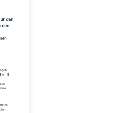
für den
erden.
emen
digen,
Sie mit
ysen
itere
rfasst.
chern.