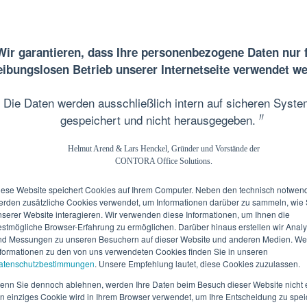
Wir garantieren, dass Ihre personenbezogene Daten nur 
eibungslosen Betrieb unserer Internetseite verwendet w
Die Daten werden ausschließlich intern auf sicheren Syst
〃
gespeichert und nicht herausgegeben.
Helmut Arend & Lars Henckel, Gründer und Vorstände der
CONTORA Office Solutions.
iese Website speichert Cookies auf Ihrem Computer. Neben den technisch notwen
e, Executive CoWorking
erden zusätzliche Cookies verwendet, um Informationen darüber zu sammeln, wie 
nserer Website interagieren. Wir verwenden diese Informationen, um Ihnen die
chungen, Seminare, Videomeetings, Kreativraum, Private Lounge
estmögliche Browser-Erfahrung zu ermöglichen. Darüber hinaus erstellen wir Anal
Service, HighSpeed mit Fallback
nd Messungen zu unseren Besuchern auf dieser Website und anderen Medien. We
nformationen zu den von uns verwendeten Cookies finden Sie in unseren
atenschutzbestimmungen
. Unsere Empfehlung lautet, diese Cookies zuzulassen.
enn Sie dennoch ablehnen, werden Ihre Daten beim Besuch dieser Website nicht e
in einziges Cookie wird in Ihrem Browser verwendet, um Ihre Entscheidung zu spei