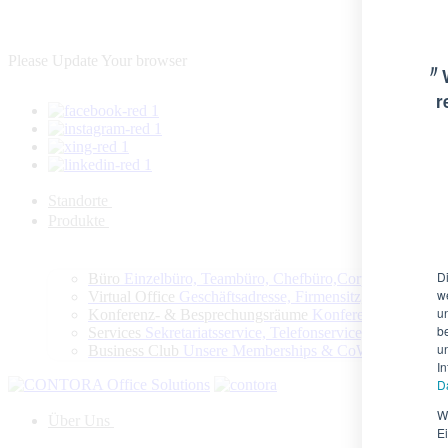
Please Update Your browser
〃
r
Standorte
Produkte
D
Büro
Einzelbüro, Teambüro, Chefbüro,Corporate Offic
w
Virtual Office
Geschäftsadresse, Firmensitz, Kanzleisitz
u
Konferenz- & Besprechungsräume
Konferenzen, Bespre
b
Services
Sekretariatsservice, Telefonservice, Concierge 
u
Business Club
Unsere Memberships & CoWorking
I
D
W
Über Uns
E