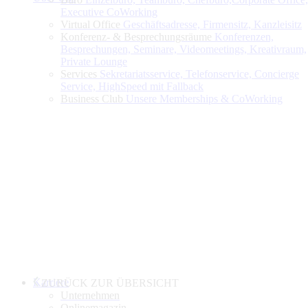
Executive CoWorking
Virtual Office
Geschäftsadresse, Firmensitz, Kanzleisitz
Konferenz- & Besprechungsräume
Konferenzen,
Besprechungen, Seminare, Videomeetings, Kreativraum,
Private Lounge
Services
Sekretariatsservice, Telefonservice, Concierge
Service, HighSpeed mit Fallback
Business Club
Unsere Memberships & CoWorking
Karriere
ZURÜCK ZUR ÜBERSICHT
Unternehmen
Onlinemagazin