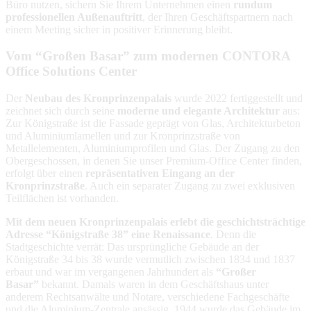
Büro nutzen, sichern Sie Ihrem Unternehmen einen
rundum
professionellen Außenauftritt
, der Ihren Geschäftspartnern nach
einem Meeting sicher in positiver Erinnerung bleibt.
Vom “Großen Basar” zum modernen CONTORA
Office Solutions Center
Der
Neubau des Kronprinzenpalais
wurde 2022 fertiggestellt und
zeichnet sich durch seine
moderne und elegante Architektur
aus:
Zur Königstraße ist die Fassade geprägt von Glas, Architekturbeton
und Aluminiumlamellen und zur Kronprinzstraße von
Metallelementen, Aluminiumprofilen und Glas. Der Zugang zu den
Obergeschossen, in denen Sie unser Premium-Office Center finden,
erfolgt über einen
repräsentativen Eingang an der
Kronprinzstraße
. Auch ein separater Zugang zu zwei exklusiven
Teilflächen ist vorhanden.
Mit dem neuen Kronprinzenpalais erlebt die geschichtsträchtige
Adresse “Königstraße 38” eine Renaissance
. Denn die
Stadtgeschichte verrät: Das ursprüngliche Gebäude an der
Königstraße 34 bis 38 wurde vermutlich zwischen 1834 und 1837
erbaut und war im vergangenen Jahrhundert als
“Großer
Basar”
bekannt. Damals waren in dem Geschäftshaus unter
anderem Rechtsanwälte und Notare, verschiedene Fachgeschäfte
und die Aluminium-Zentrale ansässig. 1944 wurde das Gebäude im