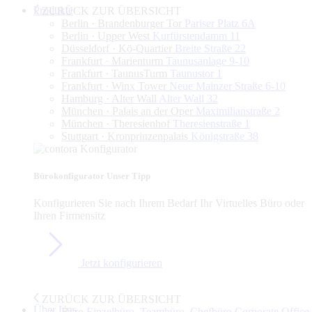
Produkte
ZURÜCK ZUR ÜBERSICHT
Berlin · Brandenburger Tor
Pariser Platz 6A
Berlin · Upper West
Kurfürstendamm 11
Düsseldorf · Kö-Quartier
Breite Straße 22
Frankfurt · Marienturm
Taunusanlage 9-10
Frankfurt · TaunusTurm
Taunustor 1
Frankfurt · Winx Tower
Neue Mainzer Straße 6-10
Hamburg · Alter Wall
Alter Wall 32
München · Palais an der Oper
Maximilianstraße 2
München · Theresienhof
Theresienstraße 1
Stuttgart · Kronprinzenpalais
Königstraße 38
Bürokonfigurator
Unser Tipp
Konfigurieren Sie nach Ihrem Bedarf Ihr Virtuelles Büro oder
Ihren Firmensitz
Jetzt konfigurieren
ZURÜCK ZUR ÜBERSICHT
Über Uns
Büro
Einzelbüro, Teambüro, Chefbüro,Corporate Office,