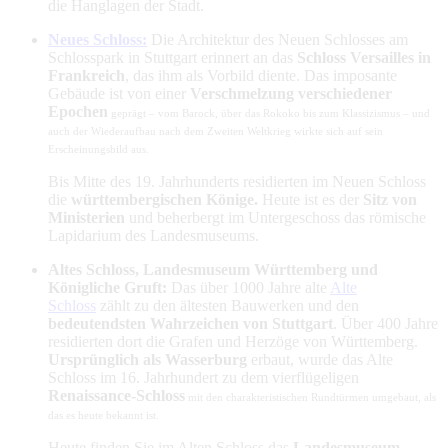
die Hanglagen der Stadt.
Neues Schloss:
Die Architektur des Neuen Schlosses am
Schlosspark in Stuttgart erinnert an das
Schloss Versailles in
Frankreich
, das ihm als Vorbild diente. Das imposante
Gebäude ist von einer
Verschmelzung verschiedener
Epochen
geprägt – vom Barock, über das Rokoko bis zum Klassizismus – und
auch der Wiederaufbau nach dem Zweiten Weltkrieg wirkte sich auf sein
Erscheinungsbild aus.
Bis Mitte des 19. Jahrhunderts residierten im Neuen Schloss
die
württembergischen Könige.
Heute ist es der
Sitz von
Ministerien
und beherbergt im Untergeschoss das römische
Lapidarium des Landesmuseums.
Altes Schloss, Landesmuseum Württemberg und
Königliche Gruft:
Das über 1000 Jahre alte
Alte
Schloss
zählt zu den ältesten Bauwerken und den
bedeutendsten Wahrzeichen von Stuttgart
. Über 400 Jahre
residierten dort die Grafen und Herzöge von Württemberg.
Ursprünglich als Wasserburg
erbaut, wurde das Alte
Schloss im 16. Jahrhundert zu dem vierflügeligen
Renaissance-Schloss
mit den charakteristischen Rundtürmen umgebaut, als
das es heute bekannt ist.
Heute finden Sie im Alten Schloss das
Landesmuseum