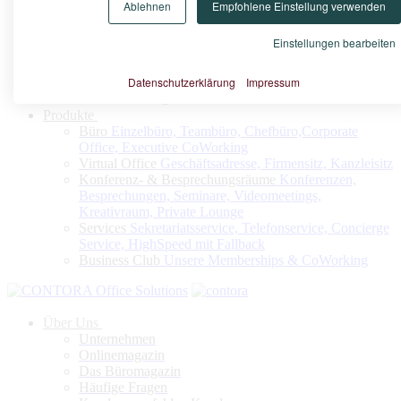
Ablehnen
Empfohlene Einstellung verwenden
Konfigurieren Sie nach Ihrem Bedarf Ihr Virtuelles Büro oder
Ihren Firmensitz
Einstellungen bearbeiten
Datenschutzerklärung
Impressum
Jetzt konfigurieren
Produkte
Büro
Einzelbüro, Teambüro, Chefbüro,Corporate
Office, Executive CoWorking
Virtual Office
Geschäftsadresse, Firmensitz, Kanzleisitz
Konferenz- & Besprechungsräume
Konferenzen,
Besprechungen, Seminare, Videomeetings,
Kreativraum, Private Lounge
Services
Sekretariatsservice, Telefonservice, Concierge
Service, HighSpeed mit Fallback
Business Club
Unsere Memberships & CoWorking
Über Uns
Unternehmen
Onlinemagazin
Das Büromagazin
Häufige Fragen