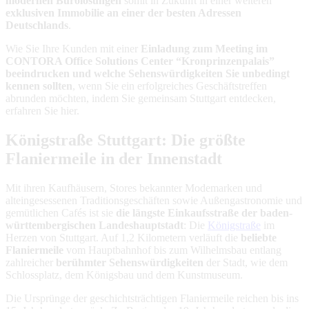
modernen Bürolösungen
somit in Zukunft in einer weiteren
exklusiven Immobilie an einer der besten Adressen
Deutschlands
.
Wie Sie Ihre Kunden mit einer
Einladung zum Meeting im
CONTORA Office Solutions Center “Kronprinzenpalais”
beeindrucken und welche Sehenswürdigkeiten Sie unbedingt
kennen sollten
, wenn Sie ein erfolgreiches Geschäftstreffen
abrunden möchten, indem Sie gemeinsam Stuttgart entdecken,
erfahren Sie hier.
Königstraße Stuttgart: Die größte
Flaniermeile in der Innenstadt
Mit ihren Kaufhäusern, Stores bekannter Modemarken und
alteingesessenen Traditionsgeschäften sowie Außengastronomie und
gemütlichen Cafés ist sie
die längste Einkaufsstraße der baden-
württembergischen Landeshauptstadt
: Die
Königstraße
im
Herzen von Stuttgart. Auf 1,2 Kilometern verläuft die
beliebte
Flaniermeile
vom Hauptbahnhof bis zum Wilhelmsbau entlang
zahlreicher
berühmter Sehenswürdigkeiten
der Stadt, wie dem
Schlossplatz, dem Königsbau und dem Kunstmuseum.
Die Ursprünge der geschichtsträchtigen Flaniermeile reichen bis ins