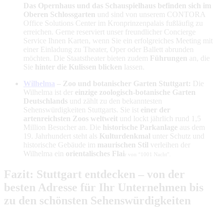
Das Opernhaus und das Schauspielhaus befinden sich im
Oberen Schlossgarten
und sind von unserem CONTORA
Office Solutions Center im Kronprinzenpalais fußläufig zu
erreichen. Gerne reserviert unser freundlicher Concierge
Service Ihnen Karten, wenn Sie ein erfolgreiches Meeting mit
einer Einladung zu Theater, Oper oder Ballett abrunden
möchten. Die Staatstheater bieten zudem
Führungen
an, die
Sie
hinter die Kulissen blicken
lassen.
Wilhelma
– Zoo und botanischer Garten Stuttgart:
Die
Wilhelma ist der
einzige zoologisch-botanische Garten
Deutschlands
und zählt zu den bekanntesten
Sehenswürdigkeiten Stuttgarts. Sie ist
einer der
artenreichsten Zoos weltweit
und lockt jährlich rund 1,5
Million Besucher an. Die
historische Parkanlage
aus dem
19. Jahrhundert steht als
Kulturdenkmal
unter Schutz und
historische Gebäude im
maurischen Stil
verleihen der
Wilhelma ein
orientalisches Flai
r von “1001 Nacht”.
Fazit: Stuttgart entdecken – von der
besten Adresse für Ihr Unternehmen bis
zu den schönsten Sehenswürdigkeiten