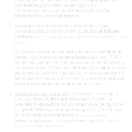
Württemberg
mit seinen Ausstellungen zur
Landesgeschichte sowie die
Schlosskirche mit der
Württembergischen Königsgruft
.
Kunstmuseum Stuttgart
:
Nur wenige Meter vom
Kronprinzenpalais entfernt finden Sie in dem
auffälligen
Glaskubus
das Kunstmuseum, eines der bekanntesten Sehenswürdigkeiten von
Stuttgart.
Das Museum für
moderne und zeitgenössische bildende
Kunst
ist mit seinem Sammlungsbestand aus über 15.000
Werken der zentrale Kunstort der baden-württembergischen
Landeshauptstadt. Neben der
ständigen Ausstellung
, die den
städtischen Kunstbesitz zeigt und die vom ausgehenden 18.
Jahrhundert bis zur Gegenwart reicht, werden dort
jährlich
zwei bis drei Sonderausstellungen
präsentiert.
Die Staatstheater Stuttgart
:
Die Staatstheater Stuttgart
umfassen
Oper, Ballett und Schauspiel
. Sie sind ein
zentrales Wahrzeichen
der Kulturmetropole Stuttgart und
das
größte Mehrspartenhaus Europas
. Alle drei Häuser
sind
international renommiert
und werden regelmäßig für Ihre
Darbietungen ausgezeichnet – die Staatsoper Stuttgart zählt zu den führenden
Opernhäusern Europas und weltweit.