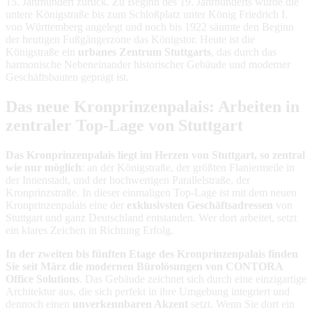
15. Jahrhundert zurück. Zu Beginn des 19. Jahrhunderts wurde die
untere Königstraße bis zum Schloßplatz unter König Friedrich I.
von Württemberg angelegt und noch bis 1922 säumte den Beginn
der heutigen Fußgängerzone das Königstor. Heute ist die
Königstraße ein
urbanes Zentrum Stuttgarts
, das durch das
harmonische Nebeneinander historischer Gebäude und moderner
Geschäftsbauten geprägt ist.
Das neue Kronprinzenpalais: Arbeiten in
zentraler Top-Lage von Stuttgart
Das Kronprinzenpalais liegt im Herzen von Stuttgart, so zentral
wie nur möglich
: an der Königstraße, der größten Flaniermeile in
der Innenstadt, und der hochwertigen Parallelstraße, der
Kronprinzstraße. In dieser einmaligen Top-Lage ist mit dem neuen
Kronprinzenpalais eine der
exklusivsten Geschäftsadressen
von
Stuttgart und ganz Deutschland entstanden. Wer dort arbeitet, setzt
ein klares Zeichen in Richtung Erfolg.
In der zweiten bis fünften Etage des Kronprinzenpalais finden
Sie seit März die modernen Bürolösungen von CONTORA
Office Solutions
. Das Gebäude zeichnet sich durch eine einzigartige
Architektur aus, die sich perfekt in ihre Umgebung integriert und
dennoch einen
unverkennbaren Akzent
setzt. Wenn Sie dort ein