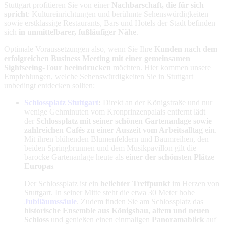
Stuttgart profitieren Sie von einer
Nachbarschaft, die für sich
spricht
: Kultureinrichtungen und berühmte Sehenswürdigkeiten
sowie erstklassige Restaurants, Bars und Hotels der Stadt befinden
sich
in unmittelbarer, fußläufiger Nähe
.
Optimale Voraussetzungen also, wenn Sie Ihre
Kunden nach dem
erfolgreichen Business Meeting mit einer gemeinsamen
Sightseeing-Tour beeindrucken
möchten. Hier kommen unsere
Empfehlungen, welche Sehenswürdigkeiten Sie in Stuttgart
unbedingt entdecken sollten:
Schlossplatz Stuttgart
:
Direkt an der Königstraße und nur
wenige Gehminuten vom Kronprinzenpalais entfernt lädt
der
Schlossplatz mit seiner schönen Gartenanlage sowie
zahlreichen Cafés zu einer Auszeit vom Arbeitsalltag ein
.
Mit ihren blühenden Blumenfeldern und Baumreihen, den
beiden Springbrunnen und dem Musikpavillon gilt die
barocke Gartenanlage heute als
einer der schönsten Plätze
Europas
.
Der Schlossplatz ist ein
beliebter Treffpunkt
im Herzen von
Stuttgart. In seiner Mitte steht die etwa 30 Meter hohe
Jubiläumssäule
. Zudem finden Sie am Schlossplatz das
historische Ensemble aus Königsbau, altem und neuen
Schloss
und genießen einen einmaligen
Panoramablick
auf