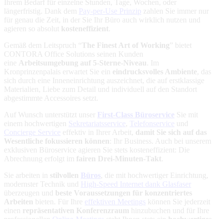
Ihrem Bedarf für einzelne Stunden, Tage, Wochen, oder
längerfristig. Dank dem
Pay-per-Use Prinzip
zahlen Sie immer nur
für genau die Zeit, in der Sie Ihr Büro auch wirklich nutzen und
agieren so absolut
kosteneffizient
.
Gemäß dem Leitspruch “
The Finest Art of Working
” bietet
CONTORA Office Solutions seinen Kunden
eine
Arbeitsumgebung auf 5-Sterne-Niveau
. Im
Kronprinzenpalais erwartet Sie ein
eindrucksvolles Ambiente
, das
sich durch eine Inneneinrichtung auszeichnet, die auf erstklassige
Materialien, Liebe zum Detail und individuell auf den Standort
abgestimmte Accessoires setzt.
Auf Wunsch unterstützt unser
First-Class Büroservice
Sie mit
einem hochwertigen
Sekretariatsservice
,
Telefonservice
und
Concierge Service
effektiv in Ihrer Arbeit,
damit Sie sich auf das
Wesentliche fokussieren können
: Ihr Business. Auch bei unserem
exklusiven Büroservice agieren Sie stets kosteneffizient: Die
Abrechnung erfolgt im
fairen Drei-Minuten-Takt
.
Sie arbeiten in
stilvollen
Büros
, die mit hochwertiger Einrichtung,
modernster Technik und
High-Speed Internet dank Glasfaser
überzeugen und
beste Voraussetzungen für konzentriertes
Arbeiten
bieten. Für Ihre
effektiven Meetings
können Sie jederzeit
einen
repräsentativen Konferenzraum
hinzubuchen und für Ihre