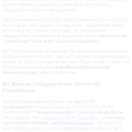
Zweiten Weltkrieg zerstört und seither nicht mehr in seiner
ursprünglichen Form wieder aufgebaut.
Mit dem modernen CONTORA Office Solutions Center wird auch
ein wenig der alte Geist des “Großen Basar” wiederbelebt werden,
ist Vorstand Lars Henckel überzeugt – so verbinden sich
Vergangenheit und Moderne an diesem Ort und die
Geschichte des
“Alten Basar” wird in der Gegenwart fortgesetzt
.
Bis 2019 waren an der Königstraße 38 zuletzt Einzelhandelsflächen
und Gastronomie vertreten – und auch im neuen Kronprinzenpalais
werden im Erdgeschoss und in der ersten Etage auf einer Fläche von
2.500 Quadratmetern erneut
Einzelhandelsflächen sowie
Restaurants und Cafés
zu finden sein.
Ihr Büro an Stuttgarts bester Adresse für
Unternehmen
Auf drei Etagen und einer Fläche von
über 2.700
Quadratmetern
erwarten Sie im neuen CONTORA Office
Solutions Center
“Kronprinzenpalais” rund 60 stilvolle Büros
–
von
Chefbüros
, über
Einzelbüros
bis zu
Teambüros
– sowie
neun
repräsentative Meeting- und
Konferenzräume
. Sie mieten Ihr
Büro als
Büro auf Zeit
, auch als
mobiles Büro
bekannt, frei nach