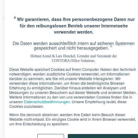
〃
Wir garantieren, dass Ihre personenbezogene Daten nur
Please Update Your browser
für den reibungslosen Betrieb unserer Internetseite
verwendet werden.
Die Daten werden ausschließlich intern auf sicheren Systemen
〃
gespeichert und nicht herausgegeben.
Helmut Arend & Lars Henckel, Gründer und Vorstände der
Standorte
CONTORA Office Solutions.
Berlin · Brandenburger Tor
Pariser Platz 6A
Diese Website speichert Cookies auf Ihrem Computer. Neben den technisch
Berlin · Upper West
Kurfürstendamm 11
notwendigen, werden zusätzliche Cookies verwendet, um Informationen
Düsseldorf · Kö-Quartier
Breite Straße 22
darüber zu sammeln, wie Sie mit unserer Website interagieren. Wir
Frankfurt · Marienturm
Taunusanlage 9-10
verwenden diese Informationen, um Ihnen die bestmögliche Browser-
Erfahrung zu ermöglichen. Darüber hinaus erstellen wir Analysen und
Frankfurt · TaunusTurm
Taunustor 1
Messungen zu unseren Besuchern auf dieser Website und anderen Medien.
Frankfurt · Winx Tower
Neue Mainzer Straße 6-10
Weitere Informationen zu den von uns verwendeten Cookies finden Sie in
Hamburg · Alter Wall
Alter Wall 32
unseren
Datenschutzbestimmungen
. Unsere Empfehlung lautet, diese
München · Palais an der Oper
Maximilianstraße 2
Cookies zuzulassen.
München · Theresienhof
Theresienstraße 1
Wenn Sie dennoch ablehnen, werden Ihre Daten beim Besuch dieser
Stuttgart · Kronprinzenpalais
Königstraße 38
Website nicht erfasst. Ein einziges Cookie wird in Ihrem Browser verwendet,
um Ihre Entscheidung zu speichern.
Bürokonfigurator
Unser Tipp