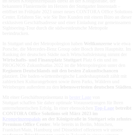
im neuen Kronprinzenpalais direkt an der Königsstraße, der
bekannten Flaniermeile im Herzen der Stuttgarter Innenstadt –
eröffnet im Frühjahr 2023 unser neues CONTORA Office Solutions
Center. Erfahren Sie, wie Sie Ihre Kunden mit einem Büro an dieser
exklusiven Geschäftsadresse und einer Einladung zur gemeinsamen
Sightseeing-Tour durch die südwestdeutsche Metropole
beeindrucken.
In Stuttgart und der Metropolregion haben
Weltkonzerne
wie etwa
Porsche, die Mercedes-Benz Group oder Bosch ihren Hauptsitz. Im
Ranking der deutschen Städte nach Wirtschaftsleistung nimmt der
Wirtschafts- und Finanzplatz Stuttgart
Platz 6 ein und im
PROGNOS Zukunftsatlas 2022 ist die Metropolregion unter den
Regionen Deutschlands mit den besten Zukunftschancen
platziert. Die baden-württembergische Landeshauptstadt zählt mit
zahlreichen Kulturangeboten sowie ihren Parks, Wäldern und
Weinbergen außerdem zu den
lebenswertesten deutschen Städten
.
Mit einer Geschäftsrepräsentanz in
bester Lage
von
Stuttgart schaffen Sie daher optimale Voraussetzungen für Ihren
unternehmerischen Erfolg. In einer ebensolchen
Top-Lage
betreibt
CONTORA Office Solutions seit
März
2023 im
Kronprinzenpalais
an der Königstraße in Stuttgart sein zehntes
Premium-Office Center
. Wie bereits in Berlin, München,
Frankfurt/Main, Hamburg und Düsseldorf offerieren wir unsere