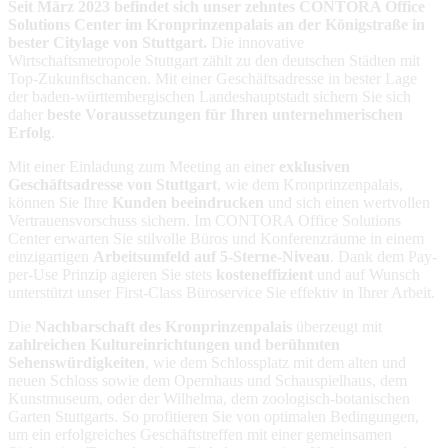
Seit März 2023 befindet sich unser zehntes CONTORA Office
Solutions Center im Kronprinzenpalais an der Königstraße in
bester Citylage von Stuttgart.
Die innovative
Wirtschaftsmetropole Stuttgart zählt zu den deutschen Städten mit
Top-Zukunftschancen. Mit einer Geschäftsadresse in bester Lage
der baden-württembergischen Landeshauptstadt sichern Sie sich
daher
beste Voraussetzungen für Ihren unternehmerischen
Erfolg
.
Mit einer Einladung zum Meeting an einer
exklusiven
Geschäftsadresse von Stuttgart
, wie dem Kronprinzenpalais,
können Sie Ihre
Kunden beeindrucken
und sich einen wertvollen
Vertrauensvorschuss sichern. Im CONTORA Office Solutions
Center erwarten Sie stilvolle Büros und Konferenzräume in einem
einzigartigen
Arbeitsumfeld auf 5-Sterne-Niveau
. Dank dem Pay-
per-Use Prinzip agieren Sie stets
kosteneffizient
und auf Wunsch
unterstützt unser First-Class Büroservice Sie effektiv in Ihrer Arbeit.
Die
Nachbarschaft des Kronprinzenpalais
überzeugt mit
zahlreichen Kultureinrichtungen und berühmten
Sehenswürdigkeiten
, wie dem Schlossplatz mit dem alten und
neuen Schloss sowie dem Opernhaus und Schauspielhaus, dem
Kunstmuseum, oder der Wilhelma, dem zoologisch-botanischen
Garten Stuttgarts. So profitieren Sie von optimalen Bedingungen,
um ein erfolgreiches Geschäftstreffen mit einer gemeinsamen