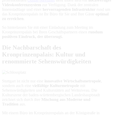
professionellen
Online-Meetings
steht Ihnen stets ein
hochwertiges
Videokonferenzsystem
zur Verfügung. Dank der zentralen
Innenstadtlage und einer
hervorragenden Infrastruktur
rund um
das Kronprinzenpalais ist Ihr Büro für Sie und Ihre Gäste
optimal
zu erreichen
.
So hinterlassen Sie mit einer Einladung zum Meeting im
Kronprinzenpalais bei Ihren Geschäftspartnern einen
rundum
positiven Eindruck, der überzeugt.
Die Nachbarschaft des
Kronprinzenpalais: Kultur und
renommierte Sehenswürdigkeiten
Stuttgart ist nicht nur eine
innovative Wirtschaftsmetropole
,
sondern auch eine
vielfältige Kulturmetropole
mit
Sehenswürdigkeiten und Kulturstätten auf Weltniveau. Die
Kulturszene der baden-württembergischen Landeshauptstadt
zeichnet sich durch ihre
Mischung aus Moderne und
Tradition
aus.
Mit einem Büro im Kronprinzenpalais an der Königstraße in