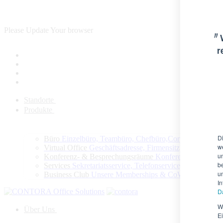
Please Update Your browser
〃
r
Standorte
Produkte
D
Büro
Einzelbüro, Teambüro, Chefbüro,Corporate Offic
w
Virtual Office
Geschäftsadresse, Firmensitz, Kanzleisitz
u
Konferenz- & Besprechungsräume
Konferenzen, Bespre
b
Services
Sekretariatsservice, Telefonservice, Concierge 
u
Business Club
Unsere Memberships & CoWorking
I
D
W
Über Uns
E