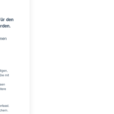
für den
erden.
emen
digen,
Sie mit
ysen
itere
rfasst.
chern.