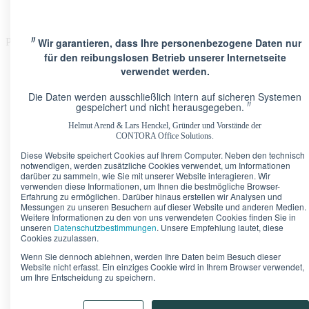
〃
Wir garantieren, dass Ihre personenbezogene Daten nur
Please Update Your browser
für den reibungslosen Betrieb unserer Internetseite
verwendet werden.
Die Daten werden ausschließlich intern auf sicheren Systemen
〃
gespeichert und nicht herausgegeben.
Helmut Arend & Lars Henckel, Gründer und Vorstände der
Standorte
CONTORA Office Solutions.
Berlin · Brandenburger Tor
Pariser Platz 6A
Diese Website speichert Cookies auf Ihrem Computer. Neben den technisch
Berlin · Upper West
Kurfürstendamm 11
notwendigen, werden zusätzliche Cookies verwendet, um Informationen
Düsseldorf · Kö-Quartier
Breite Straße 22
darüber zu sammeln, wie Sie mit unserer Website interagieren. Wir
Frankfurt · Marienturm
Taunusanlage 9-10
verwenden diese Informationen, um Ihnen die bestmögliche Browser-
Erfahrung zu ermöglichen. Darüber hinaus erstellen wir Analysen und
Frankfurt · TaunusTurm
Taunustor 1
Messungen zu unseren Besuchern auf dieser Website und anderen Medien.
Frankfurt · Winx Tower
Neue Mainzer Straße 6-10
Weitere Informationen zu den von uns verwendeten Cookies finden Sie in
Hamburg · Alter Wall
Alter Wall 32
unseren
Datenschutzbestimmungen
. Unsere Empfehlung lautet, diese
München · Palais an der Oper
Maximilianstraße 2
Cookies zuzulassen.
München · Theresienhof
Theresienstraße 1
Wenn Sie dennoch ablehnen, werden Ihre Daten beim Besuch dieser
Stuttgart · Kronprinzenpalais
Königstraße 38
Website nicht erfasst. Ein einziges Cookie wird in Ihrem Browser verwendet,
um Ihre Entscheidung zu speichern.
Bürokonfigurator
Unser Tipp