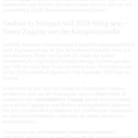
individuellen und flexiblen Dienstleistungen dazu bei, dass sie sich
ausschließlich auf ihr Business konzentrieren können.“
Neubau in Stuttgart soll 2022 fertig sein –
Neuer Zugang von der Kronprinzstraße
Auch die Aachener Grundvermögen Kapitalverwaltungsgesellschaft
mbH, Eigentümerin des im Bau befindlichen Gebäudes, freut sich
über den neuen Mieter. Im Oktober 2013 hatte die Kölner
Gesellschaft das ursprünglich sechsgeschossige Gebäude aus dem
Jahr 1982 für einen ihrer Fonds erworben, Ende 2019 entkernt und
ab Juli 2020 oberirdisch abgerissen. Seit November 2020 läuft der
Neubau.
Schon heute ist klar, dass die Passage im Rahmen des Neubaus
geschlossen wird, um die Nutzung der neuen Gebäudefläche zu
optimieren. Ein
repräsentativer Zugang
von der Kronprinzstraße
aus wird den Zugang zu den Obergeschossen erheblich aufwerten.
Für 2022 erwartet die Eigentümerin den Abschluss der Bauarbeiten.
Im Spätsommer/Frühherbst sollen dann die Mieter ihre Flächen
beziehen können.
„Gemeinsam mit dem beratenden Immobilienunternehmen
‚AllOfficeCenters‘ und unserem Partner für die Projektentwicklung