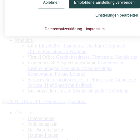
Ablehnen
Empfohlene Einstellung verwenden
Konfigurieren Sie nach Ihrem Bedarf Ihr Virtuelles Büro oder
Ihren Firmensitz
Einstellungen bearbeiten
Datenschutzerklärung
Impressum
Jetzt konfigurieren
Produkte
Büro
Einzelbüro, Teambüro, Chefbüro,Corporate
Office, Executive CoWorking
Virtual Office
Geschäftsadresse, Firmensitz, Kanzleisitz
Konferenz- & Besprechungsräume
Konferenzen,
Besprechungen, Seminare, Videomeetings,
Kreativraum, Private Lounge
Services
Sekretariatsservice, Telefonservice, Concierge
Service, HighSpeed mit Fallback
Business Club
Unsere Memberships & CoWorking
Über Uns
Unternehmen
Onlinemagazin
Das Büromagazin
Häufige Fragen