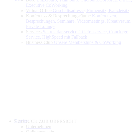
Executive CoWorking
Virtual Office
Geschäftsadresse, Firmensitz, Kanzleisitz
Konferenz- & Besprechungsräume
Konferenzen,
Besprechungen, Seminare, Videomeetings, Kreativraum,
Private Lounge
Services
Sekretariatsservice, Telefonservice, Concierge
Service, HighSpeed mit Fallback
Business Club
Unsere Memberships & CoWorking
Karriere
ZURÜCK ZUR ÜBERSICHT
Unternehmen
Onlinemagazin