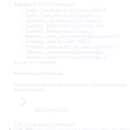
Produkte
ZURÜCK ZUR ÜBERSICHT
Berlin · Brandenburger Tor
Pariser Platz 6A
Berlin · Upper West
Kurfürstendamm 11
Düsseldorf · Kö-Quartier
Breite Straße 22
Frankfurt · Marienturm
Taunusanlage 9-10
Frankfurt · TaunusTurm
Taunustor 1
Frankfurt · Winx Tower
Neue Mainzer Straße 6-10
Hamburg · Alter Wall
Alter Wall 32
München · Palais an der Oper
Maximilianstraße 2
München · Theresienhof
Theresienstraße 1
Stuttgart · Kronprinzenpalais
Königstraße 38
Bürokonfigurator
Unser Tipp
Konfigurieren Sie nach Ihrem Bedarf Ihr Virtuelles Büro oder
Ihren Firmensitz
Jetzt konfigurieren
ZURÜCK ZUR ÜBERSICHT
Über Uns
Büro
Einzelbüro, Teambüro, Chefbüro,Corporate Office,