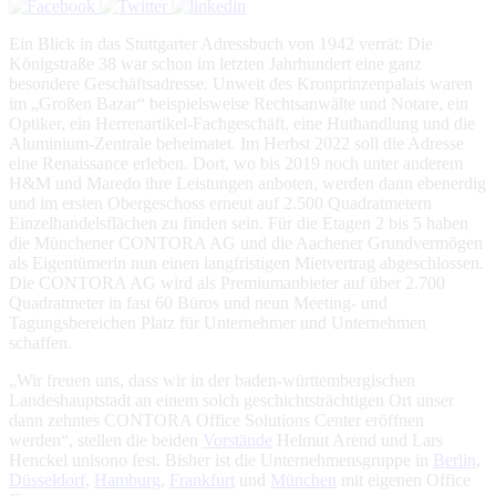
Ein Blick in das Stuttgarter Adressbuch von 1942 verrät: Die
Königstraße 38 war schon im letzten Jahrhundert eine ganz
besondere Geschäftsadresse. Unweit des Kronprinzenpalais waren
im „Großen Bazar“ beispielsweise Rechtsanwälte und Notare, ein
Optiker, ein Herrenartikel-Fachgeschäft, eine Huthandlung und die
Aluminium-Zentrale beheimatet. Im Herbst 2022 soll die Adresse
eine Renaissance erleben. Dort, wo bis 2019 noch unter anderem
H&M und Maredo ihre Leistungen anboten, werden dann ebenerdig
und im ersten Obergeschoss erneut auf 2.500 Quadratmetern
Einzelhandelsflächen zu finden sein. Für die Etagen 2 bis 5 haben
die Münchener CONTORA AG und die Aachener Grundvermögen
als Eigentümerin nun einen langfristigen Mietvertrag abgeschlossen.
Die CONTORA AG wird als Premiumanbieter auf über 2.700
Quadratmeter in fast 60 Büros und neun Meeting- und
Tagungsbereichen Platz für Unternehmer und Unternehmen
schaffen.
„Wir freuen uns, dass wir in der baden-württembergischen
Landeshauptstadt an einem solch geschichtsträchtigen Ort unser
dann zehntes CONTORA Office Solutions Center eröffnen
werden“, stellen die beiden
Vorstände
Helmut Arend und Lars
Henckel unisono fest. Bisher ist die Unternehmensgruppe in
Berlin
,
Düsseldorf
,
Hamburg
,
Frankfurt
und
München
mit eigenen Office