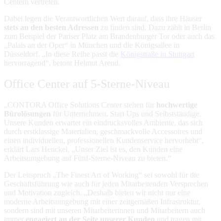
Centern vertreten.
Dabei legen die Verantwortlichen Wert darauf, dass ihre Häuser
stets an den besten Adressen
zu finden sind. Dazu zählt in Berlin
zum Beispiel der Pariser Platz am Brandenburger Tor oder auch das
„Palais an der Oper“ in München und die Königsallee in
Düsseldorf. „In diese Reihe passt die
Königstraße in Stuttgart
hervorragend“, betont Helmut Arend.
Office Center auf 5-Sterne-Niveau
„CONTORA Office Solutions Center stehen für
hochwertige
Bürolösungen
für Unternehmen, Start Ups und Selbstständige.
Unsere Kunden erwartet ein eindrucksvolles Ambiente, das sich
durch erstklassige Materialien, geschmackvolle Accessoires und
einen individuellen, professionellen Kundenservice hervorhebt“,
erklärt Lars Henckel. „Unser Ziel ist es, den Kunden eine
Arbeitsumgebung auf Fünf-Sterne-Niveau zu bieten.“
Der Leitspruch „The Finest Art of Working“ sei sowohl für die
Geschäftsführung wie auch für jeden Mitarbeitenden Versprechen
und Motivation zugleich. „Deshalb bieten wir nicht nur eine
moderne Arbeitsumgebung mit einer zeitgemäßen Infrastruktur,
sondern sind mit unseren Mitarbeiterinnen und Mitarbeitern auch
immer
engagiert an der Seite unserer Kunden
und tragen mit