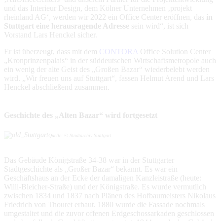
und das Interieur Design, dem Kölner Unternehmen ‚projekt
rheinland AG‘, werden wir 2022 ein Office Center eröffnen, das
in
Stuttgart eine herausragende Adresse
sein wird“, ist sich
Vorstand Lars Henckel sicher.
Er ist überzeugt, dass mit dem
CONTORA
Office Solution Center
„Kronprinzenpalais“ in der süddeutschen Wirtschaftsmetropole auch
ein wenig der alte Geist des „Großen Bazar“ wiederbelebt werden
wird. „Wir freuen uns auf Stuttgart“, fassen Helmut Arend und Lars
Henckel abschließend zusammen.
Geschichte
des „Alten Bazar“ wird fortgesetzt
Quelle: © Stadtarchiv Stuttgart
Das Gebäude Königstraße 34-38 war in der Stuttgarter
Stadtgeschichte als „Großer Bazar“ bekannt. Es war ein
Geschäftshaus an der Ecke der damaligen Kanzleistraße (heute:
Willi-Bleicher-Straße) und der Königstraße. Es wurde vermutlich
zwischen 1834 und 1837 nach Plänen des Hofbaumeisters Nikolaus
Friedrich von Thouret erbaut. 1880 wurde die Fassade nochmals
umgestaltet und die zuvor offenen Erdgeschossarkaden geschlossen