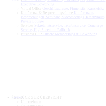
Executive CoWorking
Virtual Office
Geschäftsadresse, Firmensitz, Kanzleisitz
Konferenz- & Besprechungsräume
Konferenzen,
Besprechungen, Seminare, Videomeetings, Kreativraum,
Private Lounge
Services
Sekretariatsservice, Telefonservice, Concierge
Service, HighSpeed mit Fallback
Business Club
Unsere Memberships & CoWorking
Karriere
ZURÜCK ZUR ÜBERSICHT
Unternehmen
Onlinemagazin