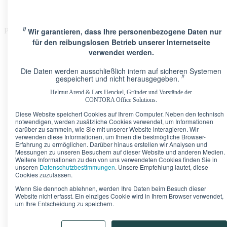
〃
Wir garantieren, dass Ihre personenbezogene Daten nur
Please Update Your browser
für den reibungslosen Betrieb unserer Internetseite
verwendet werden.
Die Daten werden ausschließlich intern auf sicheren Systemen
〃
gespeichert und nicht herausgegeben.
Helmut Arend & Lars Henckel, Gründer und Vorstände der
Standorte
CONTORA Office Solutions.
Berlin · Brandenburger Tor
Pariser Platz 6A
Diese Website speichert Cookies auf Ihrem Computer. Neben den technisch
Berlin · Upper West
Kurfürstendamm 11
notwendigen, werden zusätzliche Cookies verwendet, um Informationen
Düsseldorf · Kö-Quartier
Breite Straße 22
darüber zu sammeln, wie Sie mit unserer Website interagieren. Wir
Frankfurt · Marienturm
Taunusanlage 9-10
verwenden diese Informationen, um Ihnen die bestmögliche Browser-
Erfahrung zu ermöglichen. Darüber hinaus erstellen wir Analysen und
Frankfurt · TaunusTurm
Taunustor 1
Messungen zu unseren Besuchern auf dieser Website und anderen Medien.
Frankfurt · Winx Tower
Neue Mainzer Straße 6-10
Weitere Informationen zu den von uns verwendeten Cookies finden Sie in
Hamburg · Alter Wall
Alter Wall 32
unseren
Datenschutzbestimmungen
. Unsere Empfehlung lautet, diese
München · Palais an der Oper
Maximilianstraße 2
Cookies zuzulassen.
München · Theresienhof
Theresienstraße 1
Wenn Sie dennoch ablehnen, werden Ihre Daten beim Besuch dieser
Stuttgart · Kronprinzenpalais
Königstraße 38
Website nicht erfasst. Ein einziges Cookie wird in Ihrem Browser verwendet,
um Ihre Entscheidung zu speichern.
Bürokonfigurator
Unser Tipp