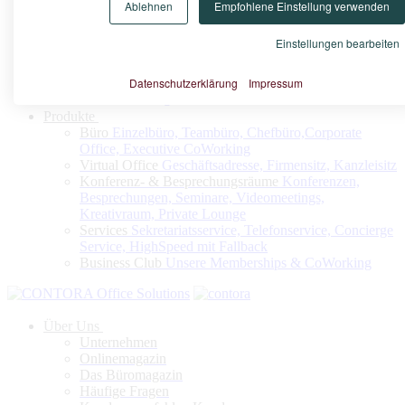
Ablehnen
Empfohlene Einstellung verwenden
Konfigurieren Sie nach Ihrem Bedarf Ihr Virtuelles Büro oder
Ihren Firmensitz
Einstellungen bearbeiten
Datenschutzerklärung
Impressum
Jetzt konfigurieren
Produkte
Büro
Einzelbüro, Teambüro, Chefbüro,Corporate
Office, Executive CoWorking
Virtual Office
Geschäftsadresse, Firmensitz, Kanzleisitz
Konferenz- & Besprechungsräume
Konferenzen,
Besprechungen, Seminare, Videomeetings,
Kreativraum, Private Lounge
Services
Sekretariatsservice, Telefonservice, Concierge
Service, HighSpeed mit Fallback
Business Club
Unsere Memberships & CoWorking
Über Uns
Unternehmen
Onlinemagazin
Das Büromagazin
Häufige Fragen