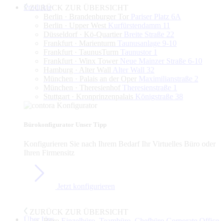
Produkte
ZURÜCK ZUR ÜBERSICHT
Berlin · Brandenburger Tor
Pariser Platz 6A
Berlin · Upper West
Kurfürstendamm 11
Düsseldorf · Kö-Quartier
Breite Straße 22
Frankfurt · Marienturm
Taunusanlage 9-10
Frankfurt · TaunusTurm
Taunustor 1
Frankfurt · Winx Tower
Neue Mainzer Straße 6-10
Hamburg · Alter Wall
Alter Wall 32
München · Palais an der Oper
Maximilianstraße 2
München · Theresienhof
Theresienstraße 1
Stuttgart · Kronprinzenpalais
Königstraße 38
Bürokonfigurator
Unser Tipp
Konfigurieren Sie nach Ihrem Bedarf Ihr Virtuelles Büro oder
Ihren Firmensitz
Jetzt konfigurieren
ZURÜCK ZUR ÜBERSICHT
Über Uns
Büro
Einzelbüro, Teambüro, Chefbüro,Corporate Office,