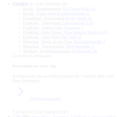
Produkte
ZURÜCK ZUR ÜBERSICHT
Berlin · Brandenburger Tor
Pariser Platz 6A
Berlin · Upper West
Kurfürstendamm 11
Düsseldorf · Kö-Quartier
Breite Straße 22
Frankfurt · Marienturm
Taunusanlage 9-10
Frankfurt · TaunusTurm
Taunustor 1
Frankfurt · Winx Tower
Neue Mainzer Straße 6-10
Hamburg · Alter Wall
Alter Wall 32
München · Palais an der Oper
Maximilianstraße 2
München · Theresienhof
Theresienstraße 1
Stuttgart · Kronprinzenpalais
Königstraße 38
Bürokonfigurator
Unser Tipp
Konfigurieren Sie nach Ihrem Bedarf Ihr Virtuelles Büro oder
Ihren Firmensitz
Jetzt konfigurieren
ZURÜCK ZUR ÜBERSICHT
Über Uns
Büro
Einzelbüro, Teambüro, Chefbüro,Corporate Office,