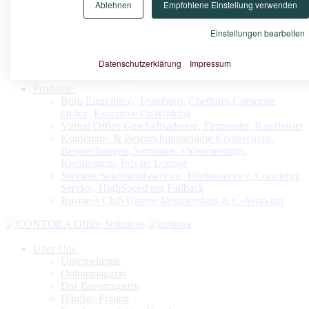
Ablehnen
Empfohlene Einstellung verwenden
Konfigurieren Sie nach Ihrem Bedarf Ihr Virtuelles Büro oder
Ihren Firmensitz
Einstellungen bearbeiten
Datenschutzerklärung
Impressum
Jetzt konfigurieren
Produkte
Büro
Einzelbüro, Teambüro, Chefbüro,Corporate
Office, Executive CoWorking
Virtual Office
Geschäftsadresse, Firmensitz, Kanzleisitz
Konferenz- & Besprechungsräume
Konferenzen,
Besprechungen, Seminare, Videomeetings,
Kreativraum, Private Lounge
Services
Sekretariatsservice, Telefonservice, Concierge
Service, HighSpeed mit Fallback
Business Club
Unsere Memberships & CoWorking
Über Uns
Unternehmen
Onlinemagazin
Das Büromagazin
Häufige Fragen