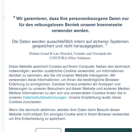
〃
Wir garantieren, dass Ihre personenbezogene Daten nur
Please Update Your browser
für den reibungslosen Betrieb unserer Internetseite
verwendet werden.
Die Daten werden ausschließlich intern auf sicheren Systemen
〃
gespeichert und nicht herausgegeben.
Helmut Arend & Lars Henckel, Gründer und Vorstände der
Standorte
CONTORA Office Solutions.
Berlin · Brandenburger Tor
Pariser Platz 6A
Diese Website speichert Cookies auf Ihrem Computer. Neben den technisch
Berlin · Upper West
Kurfürstendamm 11
notwendigen, werden zusätzliche Cookies verwendet, um Informationen
Düsseldorf · Kö-Quartier
Breite Straße 22
darüber zu sammeln, wie Sie mit unserer Website interagieren. Wir
Frankfurt · Marienturm
Taunusanlage 9-10
verwenden diese Informationen, um Ihnen die bestmögliche Browser-
Erfahrung zu ermöglichen. Darüber hinaus erstellen wir Analysen und
Frankfurt · TaunusTurm
Taunustor 1
Messungen zu unseren Besuchern auf dieser Website und anderen Medien.
Frankfurt · Winx Tower
Neue Mainzer Straße 6-10
Weitere Informationen zu den von uns verwendeten Cookies finden Sie in
Hamburg · Alter Wall
Alter Wall 32
unseren
Datenschutzbestimmungen
. Unsere Empfehlung lautet, diese
München · Palais an der Oper
Maximilianstraße 2
Cookies zuzulassen.
München · Theresienhof
Theresienstraße 1
Wenn Sie dennoch ablehnen, werden Ihre Daten beim Besuch dieser
Stuttgart · Kronprinzenpalais
Königstraße 38
Website nicht erfasst. Ein einziges Cookie wird in Ihrem Browser verwendet,
um Ihre Entscheidung zu speichern.
Bürokonfigurator
Unser Tipp