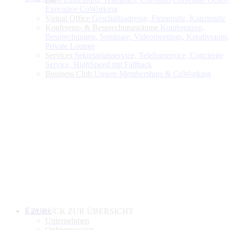
Executive CoWorking
Virtual Office
Geschäftsadresse, Firmensitz, Kanzleisitz
Konferenz- & Besprechungsräume
Konferenzen,
Besprechungen, Seminare, Videomeetings, Kreativraum,
Private Lounge
Services
Sekretariatsservice, Telefonservice, Concierge
Service, HighSpeed mit Fallback
Business Club
Unsere Memberships & CoWorking
Karriere
ZURÜCK ZUR ÜBERSICHT
Unternehmen
Onlinemagazin