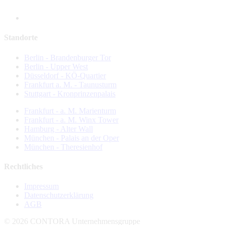
Standorte
Berlin - Brandenburger Tor
Berlin - Upper West
Düsseldorf - KÖ-Quartier
Frankfurt a. M. - Taunusturm
Stuttgart - Kronprinzenpalais
Frankfurt - a. M. Marienturm
Frankfurt - a. M. Winx Tower
Hamburg - Alter Wall
München - Palais an der Oper
München - Theresienhof
Rechtliches
Impressum
Datenschutzerklärung
AGB
© 2026 CONTORA Unternehmensgruppe