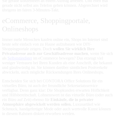
Sie gerade konzentriert an einem Auftrag arbeiten. Und eben mal
gerade nicht selbst ans Telefon gehen können. Abgerechnet wird
übrigens im fairen 3-Minuten-Takt.
eCommerce, Shoppingportale,
Onlineshops
Immer mehr Menschen kaufen online ein, Shops im Internet sind
heute sehr einfach von zu Hause aufzubauen wie DIY-
Shoppingportale zeigen. Doch
wollen Sie wirklich Ihre
Privatadresse auch zur Geschäftsadresse machen
, wenn Sie sich
als
Selbstständiger
im eCommerce bewegen? Das erzeugt viel
weniger Vertrauen bei Ihren Kunden als eine Anschrift, die bekannt
und glaubwürdig ist.
Sie können darüber sämtlichen Postverkehr
abwickeln, auch mögliche Rücksendungen Ihres Onlineshops.
Entscheiden Sie sich bei CONTORA Office Solutions für ein
virtuelles Büro, ist auch der freundliche Sekretariatsservice
verfügbar. Denn ganz klar: Die Shopkunden erwarten Höflichkeit
und Hilfsbereitschaft.
Lohnenswert ist das virtuelle Büro (oder auch
ein Büro auf Zeit) ebenso für
Einkäufe, die in privater
Atmosphäre abgewickelt werden sollen.
Luxusartikel wie
Schmuck, handgefertigte Mode oder auch wertvolle Kunst können
in diesem Rahmen diskret erworben werden.