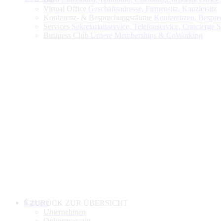
Virtual Office
Geschäftsadresse, Firmensitz, Kanzleisitz
Konferenz- & Besprechungsräume
Konferenzen, Bespre
Services
Sekretariatsservice, Telefonservice, Concierge 
Business Club
Unsere Memberships & CoWorking
Karriere
ZURÜCK ZUR ÜBERSICHT
Unternehmen
Onlinemagazin