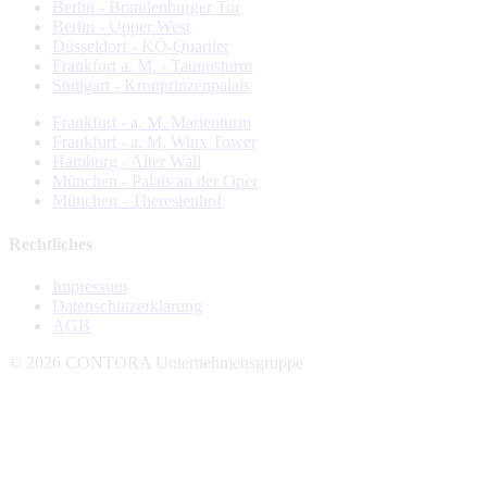
Berlin - Brandenburger Tor
Berlin - Upper West
Düsseldorf - KÖ-Quartier
Frankfurt a. M. - Taunusturm
Stuttgart - Kronprinzenpalais
Frankfurt - a. M. Marienturm
Frankfurt - a. M. Winx Tower
Hamburg - Alter Wall
München - Palais an der Oper
München - Theresienhof
Rechtliches
Impressum
Datenschutzerklärung
AGB
© 2026 CONTORA Unternehmensgruppe