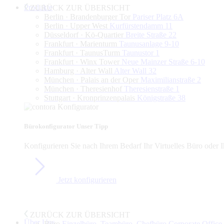
Produkte
ZURÜCK ZUR ÜBERSICHT
Berlin · Brandenburger Tor
Pariser Platz 6A
Berlin · Upper West
Kurfürstendamm 11
Düsseldorf · Kö-Quartier
Breite Straße 22
Frankfurt · Marienturm
Taunusanlage 9-10
Frankfurt · TaunusTurm
Taunustor 1
Frankfurt · Winx Tower
Neue Mainzer Straße 6-10
Hamburg · Alter Wall
Alter Wall 32
München · Palais an der Oper
Maximilianstraße 2
München · Theresienhof
Theresienstraße 1
Stuttgart · Kronprinzenpalais
Königstraße 38
Bürokonfigurator
Unser Tipp
Konfigurieren Sie nach Ihrem Bedarf Ihr Virtuelles Büro oder I
Jetzt konfigurieren
ZURÜCK ZUR ÜBERSICHT
Über Uns
Büro
Einzelbüro, Teambüro, Chefbüro,Corporate Offic