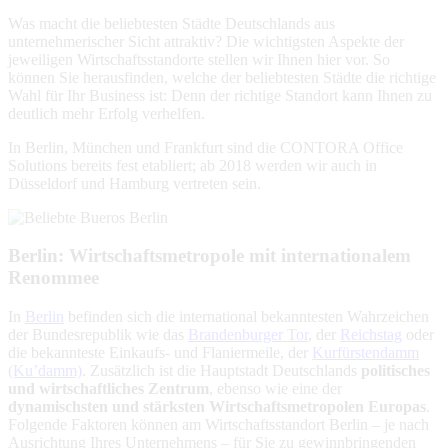
Was macht die beliebtesten Städte Deutschlands aus
unternehmerischer Sicht attraktiv? Die wichtigsten Aspekte der
jeweiligen Wirtschaftsstandorte stellen wir Ihnen hier vor. So
können Sie herausfinden, welche der beliebtesten Städte die richtige
Wahl für Ihr Business ist: Denn der richtige Standort kann Ihnen zu
deutlich mehr Erfolg verhelfen.
In Berlin, München und Frankfurt sind die CONTORA Office
Solutions bereits fest etabliert; ab 2018 werden wir auch in
Düsseldorf und Hamburg vertreten sein.
Berlin: Wirtschaftsmetropole mit internationalem
Renommee
In
Berlin
befinden sich die international bekanntesten Wahrzeichen
der Bundesrepublik wie das
Brandenburger Tor
, der
Reichstag
oder
die bekannteste
Einkaufs- und Flaniermeile,
der
Kurfürstendamm
(Ku’damm)
. Zusätzlich ist die Hauptstadt Deutschlands
politisches
und wirtschaftliches Zentrum
, ebenso wie eine der
dynamischsten und stärksten Wirtschaftsmetropolen Europas
.
Folgende Faktoren können am Wirtschaftsstandort Berlin – je nach
Ausrichtung Ihres Unternehmens – für Sie zu gewinnbringenden