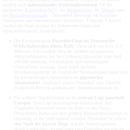
sondern auch
internationales Wirtschaftszentrum
. Ob die
glamouröse
Königsallee (KÖ)
, der
MedienHafen
, die
Altstadt
oder
die
Rheinuferpromenade
– Düsseldorf überzeugt mit luxuriöser
Atmosphäre und internationalem Renommee. Folgende Faktoren
machen die Stadt zu einer der beliebtesten Städte und
Wirtschaftsregionen Deutschlands:
Die Rheinmetropole
Düsseldorf liegt im Zentrum der
Wirtschaftsregion Rhein-Ruhr
. Diese stellt mit etwa 11,4
Millionen Einwohnern eines der größten europäischen
Wirtschaftszentren dar. Im Großraum Düsseldorf sind rund
100.000 nationale, internationale und multinationale
Unternehmen ansässig. Denn durch die hohe
Bevölkerungsdichte im Umfeld der Metropolregion bietet sich
für dort ansässige Unternehmen ein
gigantischer
Absatzmarkt
. Zusätzlich nimmt Düsseldorf eine führende
Position im Bereich ausländischer Direktinvestitionen ein.
Ein weiterer Standortvorteil ist die
zentrale Lage innerhalb
Europas
. Durch die hervorragende Infrastruktur, den
Flughafen Düsseldorf sowie die Nähe zu den Neuss-
Düsseldorfer Häfen und dem größten Binnenhafen Europas in
Duisburg, ist die Stadt optimal vernetzt. Düsseldorf ist zudem
eine Stadt der kurzen Wege
, was Ihr Zeitmanagement
deutlich erleichtert: So sind etwa vom Flughafen aus sowohl