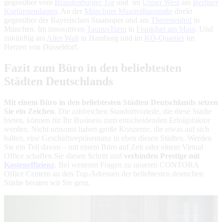
gegenüber vom
Brandenburger Tor
und im
Upper West
am
Berliner
Kurfürstendamm
. An der
Münchner Maximilianstraße
direkt
gegenüber der Bayerischen Staatsoper und am
Theresienhof
in
München. Im innovativen
TaunusTurm
in
Frankfurt am Main
. Und
zukünftig am
Alter Wall
in Hamburg und im
KÖ-Quartier
im
Herzen von Düsseldorf.
Fazit zum Büro in den beliebtesten
Städten Deutschlands
Mit einem Büro in den beliebtesten Städten Deutschlands setzen
Sie ein Zeichen
. Die zahlreichen Standortvorteile, die diese Städte
bieten, können für Ihr Business zum entscheidenden Erfolgsfaktor
werden. Nicht umsonst haben große Konzerne, die etwas auf sich
halten, eine Geschäftsrepräsentanz in eben diesen Städten. Werden
Sie ein Teil davon – mit einem Büro auf Zeit oder einem Virtual
Office schaffen Sie diesen Schritt und
verbinden Prestige mit
Kosteneffizienz
. Bei weiteren Fragen zu unseren CONTORA
Office Centern an den Top-Adressen der beliebtesten deutschen
Städte beraten wir Sie gern.