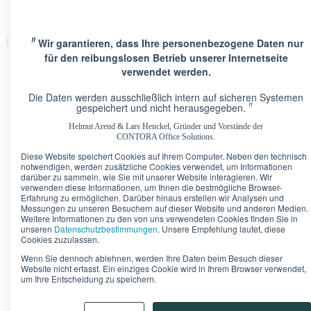
〃
Wir garantieren, dass Ihre personenbezogene Daten nur
Please Update Your browser
für den reibungslosen Betrieb unserer Internetseite
verwendet werden.
Die Daten werden ausschließlich intern auf sicheren Systemen
〃
gespeichert und nicht herausgegeben.
Helmut Arend & Lars Henckel, Gründer und Vorstände der
Standorte
CONTORA Office Solutions.
Berlin · Brandenburger Tor
Pariser Platz 6A
Diese Website speichert Cookies auf Ihrem Computer. Neben den technisch
Berlin · Upper West
Kurfürstendamm 11
notwendigen, werden zusätzliche Cookies verwendet, um Informationen
Düsseldorf · Kö-Quartier
Breite Straße 22
darüber zu sammeln, wie Sie mit unserer Website interagieren. Wir
Frankfurt · Marienturm
Taunusanlage 9-10
verwenden diese Informationen, um Ihnen die bestmögliche Browser-
Erfahrung zu ermöglichen. Darüber hinaus erstellen wir Analysen und
Frankfurt · TaunusTurm
Taunustor 1
Messungen zu unseren Besuchern auf dieser Website und anderen Medien.
Frankfurt · Winx Tower
Neue Mainzer Straße 6-10
Weitere Informationen zu den von uns verwendeten Cookies finden Sie in
Hamburg · Alter Wall
Alter Wall 32
unseren
Datenschutzbestimmungen
. Unsere Empfehlung lautet, diese
München · Palais an der Oper
Maximilianstraße 2
Cookies zuzulassen.
München · Theresienhof
Theresienstraße 1
Wenn Sie dennoch ablehnen, werden Ihre Daten beim Besuch dieser
Stuttgart · Kronprinzenpalais
Königstraße 38
Website nicht erfasst. Ein einziges Cookie wird in Ihrem Browser verwendet,
um Ihre Entscheidung zu speichern.
Bürokonfigurator
Unser Tipp