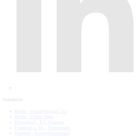
Standorte
Berlin - Brandenburger Tor
Berlin - Upper West
Düsseldorf - KÖ-Quartier
Frankfurt a. M. - Taunusturm
Stuttgart - Kronprinzenpalais