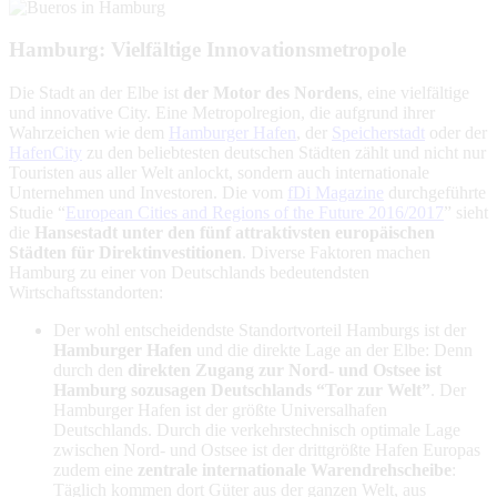
Hamburg: Vielfältige Innovationsmetropole
Die Stadt an der Elbe ist
der Motor des Nordens
, eine vielfältige
und innovative City. Eine Metropolregion, die aufgrund ihrer
Wahrzeichen wie dem
Hamburger Hafen
, der
Speicherstadt
oder der
HafenCity
zu den beliebtesten deutschen Städten zählt und nicht nur
Touristen aus aller Welt anlockt, sondern auch internationale
Unternehmen und Investoren. Die vom
fDi Magazine
durchgeführte
Studie “
European Cities and Regions of the Future 2016/2017
” sieht
die
Hansestadt unter den fünf attraktivsten europäischen
Städten für Direktinvestitionen
. Diverse Faktoren machen
Hamburg zu einer von Deutschlands bedeutendsten
Wirtschaftsstandorten:
Der wohl entscheidendste Standortvorteil Hamburgs ist der
Hamburger Hafen
und die direkte Lage an der Elbe: Denn
durch den
direkten Zugang zur Nord- und Ostsee ist
Hamburg sozusagen Deutschlands “Tor zur Welt”
. Der
Hamburger Hafen ist der größte Universalhafen
Deutschlands. Durch die verkehrstechnisch optimale Lage
zwischen Nord- und Ostsee ist der drittgrößte Hafen Europas
zudem eine
zentrale internationale Warendrehscheibe
:
Täglich kommen dort Güter aus der ganzen Welt, aus