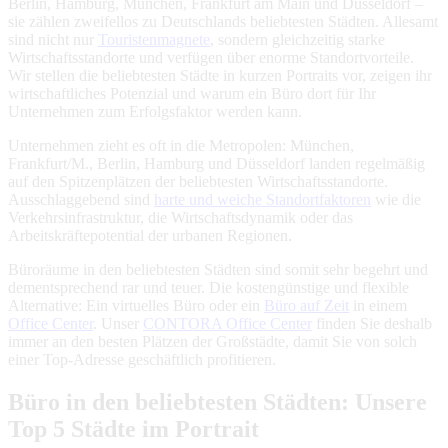
Berlin, Hamburg, München, Frankfurt am Main und Düsseldorf –
sie zählen zweifellos zu Deutschlands beliebtesten Städten. Allesamt
sind nicht nur
Touristenmagnete
, sondern gleichzeitig starke
Wirtschaftsstandorte und verfügen über enorme Standortvorteile.
Wir stellen die beliebtesten Städte in kurzen Portraits vor, zeigen ihr
wirtschaftliches Potenzial und warum ein Büro dort für Ihr
Unternehmen zum Erfolgsfaktor werden kann.
Unternehmen zieht es oft in die Metropolen: München,
Frankfurt/M., Berlin, Hamburg und Düsseldorf landen regelmäßig
auf den Spitzenplätzen der beliebtesten Wirtschaftsstandorte.
Ausschlaggebend sind
harte und weiche Standortfaktoren
wie die
Verkehrsinfrastruktur, die Wirtschaftsdynamik oder das
Arbeitskräftepotential der urbanen Regionen.
Büroräume in den beliebtesten Städten sind somit sehr begehrt und
dementsprechend rar und teuer. Die kostengünstige und flexible
Alternative: Ein virtuelles Büro oder ein
Büro auf Zeit
in einem
Office Center
. Unser
CONTORA Office Center
finden Sie deshalb
immer an den besten Plätzen der Großstädte, damit Sie von solch
einer Top-Adresse geschäftlich profitieren.
Büro in den beliebtesten Städten: Unsere
Top 5 Städte im Portrait