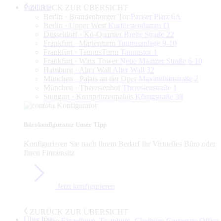
Produkte
ZURÜCK ZUR ÜBERSICHT
Berlin · Brandenburger Tor
Pariser Platz 6A
Berlin · Upper West
Kurfürstendamm 11
Düsseldorf · Kö-Quartier
Breite Straße 22
Frankfurt · Marienturm
Taunusanlage 9-10
Frankfurt · TaunusTurm
Taunustor 1
Frankfurt · Winx Tower
Neue Mainzer Straße 6-10
Hamburg · Alter Wall
Alter Wall 32
München · Palais an der Oper
Maximilianstraße 2
München · Theresienhof
Theresienstraße 1
Stuttgart · Kronprinzenpalais
Königstraße 38
Bürokonfigurator
Unser Tipp
Konfigurieren Sie nach Ihrem Bedarf Ihr Virtuelles Büro oder
Ihren Firmensitz
Jetzt konfigurieren
ZURÜCK ZUR ÜBERSICHT
Über Uns
Büro
Einzelbüro, Teambüro, Chefbüro,Corporate Office,