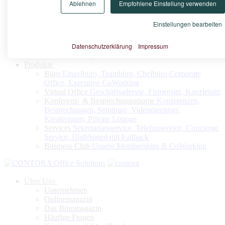
Ablehnen
Empfohlene Einstellung verwenden
Konfigurieren Sie nach Ihrem Bedarf Ihr Virtuelles Büro oder
Ihren Firmensitz
Einstellungen bearbeiten
Datenschutzerklärung
Impressum
Jetzt konfigurieren
Produkte
Büro
Einzelbüro, Teambüro, Chefbüro,Corporate
Office, Executive CoWorking
Virtual Office
Geschäftsadresse, Firmensitz, Kanzleisitz
Konferenz- & Besprechungsräume
Konferenzen,
Besprechungen, Seminare, Videomeetings,
Kreativraum, Private Lounge
Services
Sekretariatsservice, Telefonservice, Concierge
Service, HighSpeed mit Fallback
Business Club
Unsere Memberships & CoWorking
Über Uns
Unternehmen
Onlinemagazin
Das Büromagazin
Häufige Fragen