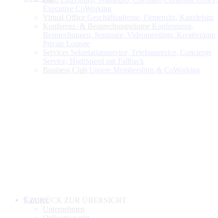
Executive CoWorking
Virtual Office
Geschäftsadresse, Firmensitz, Kanzleisitz
Konferenz- & Besprechungsräume
Konferenzen,
Besprechungen, Seminare, Videomeetings, Kreativraum,
Private Lounge
Services
Sekretariatsservice, Telefonservice, Concierge
Service, HighSpeed mit Fallback
Business Club
Unsere Memberships & CoWorking
Karriere
ZURÜCK ZUR ÜBERSICHT
Unternehmen
Onlinemagazin